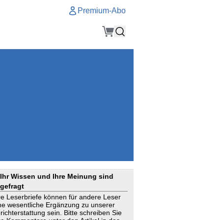
Premium-Abo
Service
Premium-Abo
Kontakt
gen
Häufige Fragen
e
VersicherungsJournal als Startseite
el
Nutzungsrechte erhalten
Mitteilung an die Redaktion
ial
Newsletter
RSS
Suchagenten
Ihr Wissen und Ihre Meinung sind
gefragt
re Leserbriefe können für andere Leser
ne wesentliche Ergänzung zu unserer
richterstattung sein. Bitte schreiben Sie