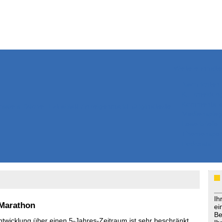
Weitere Inhalte
Nachrichten
Kurzmeldun
Kommentar
ssiers
Bücher
Extrablatt
Anzeigenmarkt
Originaltexte
Medienspieg
Leserbriefe
Themenspez
Podcasts
Ih
 Marathon
ei
Be
ntwicklung über einen 5-Jahres-Zeitraum ist sehr beschränkt.