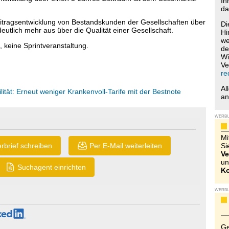
Ih
da
eitragsentwicklung von Bestandskunden der Gesellschaften über
Di
eutlich mehr aus über die Qualität einer Gesellschaft.
Hi
we
 keine Sprintveranstaltung.
de
Wi
Ve
re
Al
tät: Erneut weniger Krankenvoll-Tarife mit der Bestnote
a
WERB
Mi
rbrief schreiben
Per E-Mail weiterleiten
Si
Ve
un
Suchagent einrichten
Ko
WERB
Ge