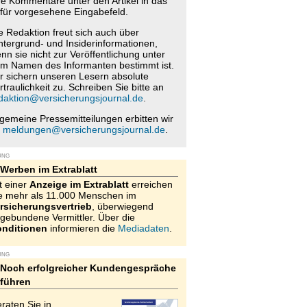
re Kommentare unter den Artikel in das
für vorgesehene Eingabefeld.
e Redaktion freut sich auch über
ntergrund- und Insiderinformationen,
nn sie nicht zur Veröffentlichung unter
m Namen des Informanten bestimmt ist.
r sichern unseren Lesern absolute
rtraulichkeit zu. Schreiben Sie bitte an
daktion@versicherungsjournal.de
.
lgemeine Pressemitteilungen erbitten wir
n
meldungen@versicherungsjournal.de
.
UNG
Werben im Extrablatt
t einer
Anzeige im Extrablatt
erreichen
e mehr als 11.000 Menschen im
rsicherungsvertrieb
, überwiegend
gebundene Vermittler. Über die
nditionen
informieren die
Mediadaten
.
UNG
Noch erfolgreicher Kundengespräche
führen
raten Sie in