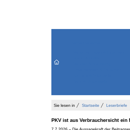
Themenbereiche
Versicherungen & Finanzen
Markt & Politik
Do
Vertrieb & Marketing
Unternehmen & Personen
Karriere & Mitarbeiter
Büro & Organisation
Sie lesen in
Startseite
Leserbriefe
PKV ist aus Verbrauchersicht ein
7.7.2026 – Die Aussagekraft der Beitragse