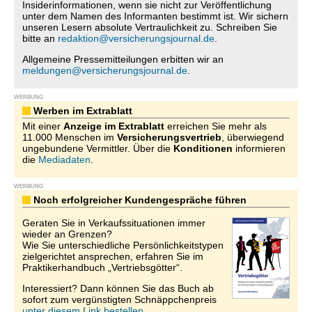
Insiderinformationen, wenn sie nicht zur Veröffentlichung
unter dem Namen des Informanten bestimmt ist. Wir sichern
unseren Lesern absolute Vertraulichkeit zu. Schreiben Sie
bitte an
redaktion@versicherungsjournal.de
.
Allgemeine Pressemitteilungen erbitten wir an
meldungen@versicherungsjournal.de
.
WERBUNG
Werben im Extrablatt
Mit einer
Anzeige im Extrablatt
erreichen Sie mehr als
11.000 Menschen im
Versicherungsvertrieb
, überwiegend
ungebundene Vermittler. Über die
Konditionen
informieren
die
Mediadaten
.
WERBUNG
Noch erfolgreicher Kundengespräche führen
Geraten Sie in Verkaufssituationen immer
wieder an Grenzen?
Wie Sie unterschiedliche Persönlichkeitstypen
zielgerichtet ansprechen, erfahren Sie im
Praktikerhandbuch „Vertriebsgötter“.
Interessiert? Dann können Sie das Buch ab
sofort zum vergünstigten Schnäppchenpreis
unter diesem Link bestellen.