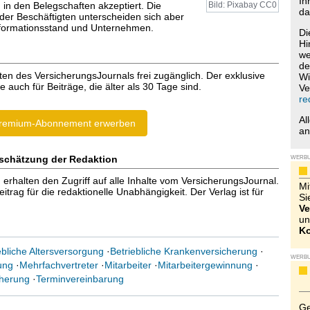
Ih
 in den Belegschaften akzeptiert. Die
Bild: Pixabay CC0
da
n der Beschäftigten unterscheiden sich aber
nformationsstand und Unternehmen.
Di
Hi
we
de
ten des VersicherungsJournals frei zugänglich. Der exklusive
Wi
e auch für Beiträge, die älter als 30 Tage sind.
Ve
re
Al
remium-Abonnement erwerben
a
schätzung der Redaktion
WERB
halten den Zugriff auf alle Inhalte vom VersicherungsJournal.
Mi
trag für die redaktionelle Unabhängigkeit. Der Verlag ist für
Si
Ve
un
Ko
ebliche Altersversorgung
·
Betriebliche Krankenversicherung
·
WERB
ung
·
Mehrfachvertreter
·
Mitarbeiter
·
Mitarbeitergewinnung
·
cherung
·
Terminvereinbarung
Ge