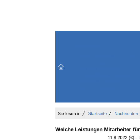
Themenbereiche
Versicherungen & Finanzen
Markt & Politik
Do
Vertrieb & Marketing
Unternehmen & Personen
Karriere & Mitarbeiter
Büro & Organisation
Sie lesen in
Startseite
Nachrichten
Welche Leistungen Mitarbeiter fü
11.8.2022 (€) -