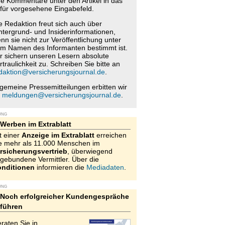
re Kommentare unter den Artikel in das
für vorgesehene Eingabefeld.
e Redaktion freut sich auch über
ntergrund- und Insiderinformationen,
nn sie nicht zur Veröffentlichung unter
m Namen des Informanten bestimmt ist.
r sichern unseren Lesern absolute
rtraulichkeit zu. Schreiben Sie bitte an
daktion@versicherungsjournal.de
.
lgemeine Pressemitteilungen erbitten wir
n
meldungen@versicherungsjournal.de
.
UNG
Werben im Extrablatt
t einer
Anzeige im Extrablatt
erreichen
e mehr als 11.000 Menschen im
rsicherungsvertrieb
, überwiegend
gebundene Vermittler. Über die
nditionen
informieren die
Mediadaten
.
UNG
Noch erfolgreicher Kundengespräche
führen
raten Sie in