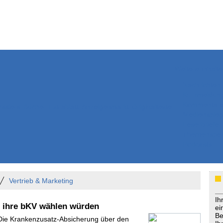
Weitere Inhalte
Nachrichten
Kurzmeldun
Kommentar
ssiers
Bücher
Extrablatt
Anzeigenmarkt
Originaltexte
Medienspieg
Leserbriefe
Themenspez
Podcasts
Vertrieb & Marketing
Ih
r ihre bKV wählen würden
ei
Be
 Die Krankenzusatz-Absicherung über den