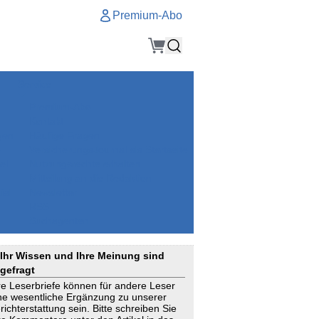
Premium-Abo
Service
Premium-Abo
Kontakt
gen
Häufige Fragen
e
VersicherungsJournal als Startseite
el
Nutzungsrechte erhalten
Mitteilung an die Redaktion
ial
Newsletter
RSS
Suchagenten
Ihr Wissen und Ihre Meinung sind
gefragt
re Leserbriefe können für andere Leser
ne wesentliche Ergänzung zu unserer
richterstattung sein. Bitte schreiben Sie