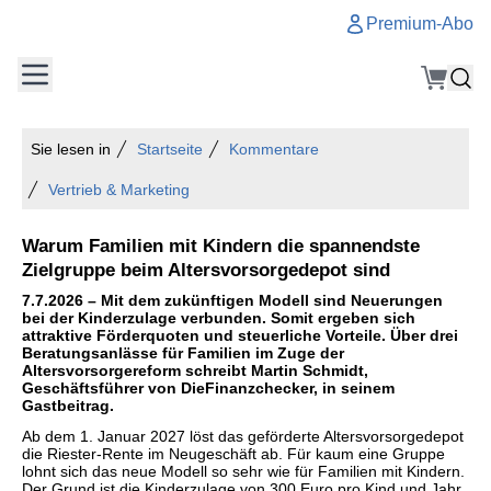
Premium-Abo
Sie lesen in
Startseite
Kommentare
Vertrieb & Marketing
Warum Familien mit Kindern die spannendste
Zielgruppe beim Altersvorsorgedepot sind
7.7.2026 – Mit dem zukünftigen Modell sind Neuerungen
bei der Kinderzulage verbunden. Somit ergeben sich
attraktive Förderquoten und steuerliche Vorteile. Über drei
Beratungsanlässe für Familien im Zuge der
Altersvorsorgereform schreibt Martin Schmidt,
Geschäftsführer von DieFinanzchecker, in seinem
Gastbeitrag.
Ab dem 1. Januar 2027 löst das geförderte Altersvorsorgedepot
die Riester-Rente im Neugeschäft ab. Für kaum eine Gruppe
lohnt sich das neue Modell so sehr wie für Familien mit Kindern.
Der Grund ist die Kinderzulage von 300 Euro pro Kind und Jahr,