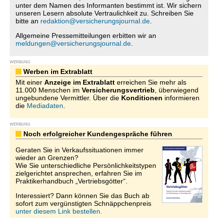
unter dem Namen des Informanten bestimmt ist. Wir sichern
unseren Lesern absolute Vertraulichkeit zu. Schreiben Sie
bitte an
redaktion@versicherungsjournal.de
.
Allgemeine Pressemitteilungen erbitten wir an
meldungen@versicherungsjournal.de
.
WERBUNG
Werben im Extrablatt
Mit einer
Anzeige im Extrablatt
erreichen Sie mehr als
11.000 Menschen im
Versicherungsvertrieb
, überwiegend
ungebundene Vermittler. Über die
Konditionen
informieren
die
Mediadaten
.
WERBUNG
Noch erfolgreicher Kundengespräche führen
Geraten Sie in Verkaufssituationen immer
wieder an Grenzen?
Wie Sie unterschiedliche Persönlichkeitstypen
zielgerichtet ansprechen, erfahren Sie im
Praktikerhandbuch „Vertriebsgötter“.
Interessiert? Dann können Sie das Buch ab
sofort zum vergünstigten Schnäppchenpreis
unter diesem Link bestellen.