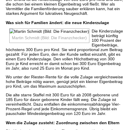
die schon bei einem kleinen Eigenbeitrag voll fließt. Wer als
Vermittler die Familienförderung sauber erklären kann, hat ein
starkes Argument für lukratives Neugeschäft.
Was sich für Familien ändert: die neue Kinderzulage
Die Kinderzulage
beträgt künftig
Martin Schmidt (Bild: Die Finanzchecker)
100 Prozent der
Eigenbeiträge,
höchstens 300 Euro pro Kind. Sie wird proportional zum Beitrag
gezahlt: Für jeden Euro, den der Kunde selbst einzahlt, gibt es
einen Euro Kinderzulage. Den vollen Höchstbetrag von 300
Euro je Kind erreicht er damit schon bei 300 Euro Eigenbeitrag
im Jahr, also rund 25 Euro im Monat pro Kind.
Wo unter der Riester-Rente für die volle Zulage vergleichsweise
hohe Beiträge nötig waren, genügt jetzt ein kleiner Eigenbeitrag
pro Kind, um das Maximum auszuschöpfen.
Die alte starre Staffel mit 300 Euro für ab 2008 geborene und
185 Euro für davor geborene Kinder fällt weg. Die Zulage ist
vereinheitlicht. Dazu entfallen die einkommensabhängige Vier-
Prozent-Regel und jede Einkommensgrenze. Übrig bleibt ein
pauschaler Mindesteigenbeitrag von 120 Euro im Jahr.
Wem die Zulage zusteht: Zuordnung zwischen den Eltern