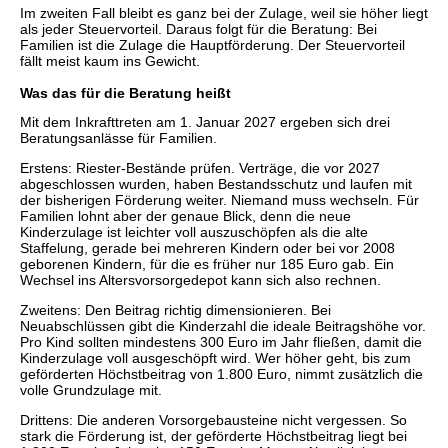
Im zweiten Fall bleibt es ganz bei der Zulage, weil sie höher liegt
als jeder Steuervorteil. Daraus folgt für die Beratung: Bei
Familien ist die Zulage die Hauptförderung. Der Steuervorteil
fällt meist kaum ins Gewicht.
Was das für die Beratung heißt
Mit dem Inkrafttreten am 1. Januar 2027 ergeben sich drei
Beratungsanlässe für Familien.
Erstens: Riester-Bestände prüfen. Verträge, die vor 2027
abgeschlossen wurden, haben Bestandsschutz und laufen mit
der bisherigen Förderung weiter. Niemand muss wechseln. Für
Familien lohnt aber der genaue Blick, denn die neue
Kinderzulage ist leichter voll auszuschöpfen als die alte
Staffelung, gerade bei mehreren Kindern oder bei vor 2008
geborenen Kindern, für die es früher nur 185 Euro gab. Ein
Wechsel ins Altersvorsorgedepot kann sich also rechnen.
Zweitens: Den Beitrag richtig dimensionieren. Bei
Neuabschlüssen gibt die Kinderzahl die ideale Beitragshöhe vor.
Pro Kind sollten mindestens 300 Euro im Jahr fließen, damit die
Kinderzulage voll ausgeschöpft wird. Wer höher geht, bis zum
geförderten Höchstbeitrag von 1.800 Euro, nimmt zusätzlich die
volle Grundzulage mit.
Drittens: Die anderen Vorsorgebausteine nicht vergessen. So
stark die Förderung ist, der geförderte Höchstbeitrag liegt bei