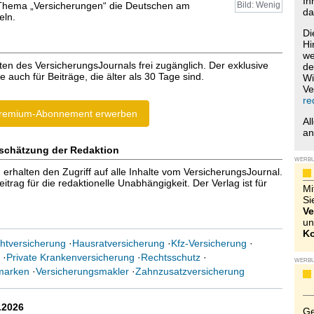
Ih
hema „Versicherungen“ die Deutschen am
Bild: Wenig
da
eln.
Di
Hi
we
ten des VersicherungsJournals frei zugänglich. Der exklusive
de
e auch für Beiträge, die älter als 30 Tage sind.
Wi
Ve
re
remium-Abonnement erwerben
Al
a
schätzung der Redaktion
WERB
halten den Zugriff auf alle Inhalte vom VersicherungsJournal.
trag für die redaktionelle Unabhängigkeit. Der Verlag ist für
Mi
Si
Ve
un
Ko
chtversicherung
·
Hausratversicherung
·
Kfz-Versicherung
·
·
Private Krankenversicherung
·
Rechtsschutz
·
WERB
marken
·
Versicherungsmakler
·
Zahnzusatzversicherung
.2026
Ge