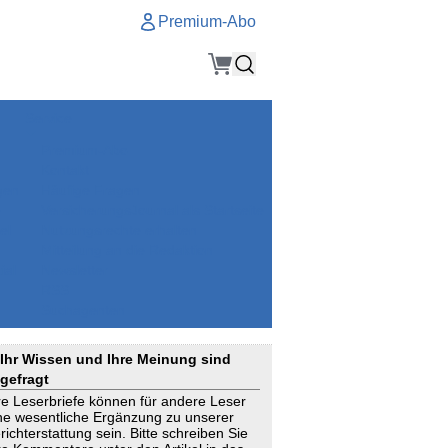
Premium-Abo
Service
Premium-Abo
Kontakt
gen
Häufige Fragen
e
VersicherungsJournal als Startseite
el
Nutzungsrechte erhalten
Mitteilung an die Redaktion
ial
Newsletter
RSS
Suchagenten
Ihr Wissen und Ihre Meinung sind
gefragt
re Leserbriefe können für andere Leser
ne wesentliche Ergänzung zu unserer
richterstattung sein. Bitte schreiben Sie