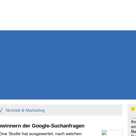
Weitere Inhalte
Nachrichten
Kurzmeldun
Kommentar
ssiers
Bücher
Extrablatt
Anzeigenmarkt
Originaltexte
Medienspieg
Leserbriefe
Themenspez
Podcasts
Vertrieb & Marketing
Ih
ewinnern der Google-Suchanfragen
ei
Be
 Eine Studie hat ausgewertet, nach welchen