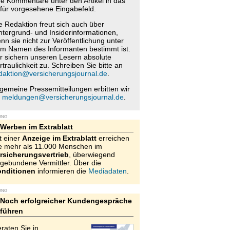
re Kommentare unter den Artikel in das
für vorgesehene Eingabefeld.
e Redaktion freut sich auch über
ntergrund- und Insiderinformationen,
nn sie nicht zur Veröffentlichung unter
m Namen des Informanten bestimmt ist.
r sichern unseren Lesern absolute
rtraulichkeit zu. Schreiben Sie bitte an
daktion@versicherungsjournal.de
.
lgemeine Pressemitteilungen erbitten wir
n
meldungen@versicherungsjournal.de
.
UNG
Werben im Extrablatt
t einer
Anzeige im Extrablatt
erreichen
e mehr als 11.000 Menschen im
rsicherungsvertrieb
, überwiegend
gebundene Vermittler. Über die
nditionen
informieren die
Mediadaten
.
UNG
Noch erfolgreicher Kundengespräche
führen
raten Sie in