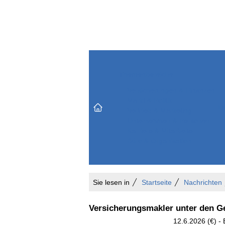
Themenbereiche
Versicherungen & Finanzen
Markt & Politik
Do
Vertrieb & Marketing
Unternehmen & Personen
Karriere & Mitarbeiter
Büro & Organisation
Sie lesen in
Startseite
Nachrichten
Versicherungsmakler unter den G
12.6.2026 (€) -