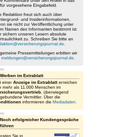
re Kommentare unter den Artikel in das
für vorgesehene Eingabefeld.
e Redaktion freut sich auch über
ntergrund- und Insiderinformationen,
nn sie nicht zur Veröffentlichung unter
m Namen des Informanten bestimmt ist.
r sichern unseren Lesern absolute
rtraulichkeit zu. Schreiben Sie bitte an
daktion@versicherungsjournal.de
.
lgemeine Pressemitteilungen erbitten wir
n
meldungen@versicherungsjournal.de
.
UNG
Werben im Extrablatt
t einer
Anzeige im Extrablatt
erreichen
e mehr als 11.000 Menschen im
rsicherungsvertrieb
, überwiegend
gebundene Vermittler. Über die
nditionen
informieren die
Mediadaten
.
UNG
Noch erfolgreicher Kundengespräche
führen
raten Sie in