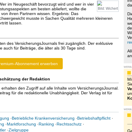
Ih
 Wer im Neugeschäft bevorzugt wird und wer in vier
da
stungsaspekten am besten abliefert, wollte die
Bild: Wichert
von ihren Partnern wissen. Ergebnis: Das
Di
hwergewicht musste in Sachen Qualität mehreren kleineren
Hi
tritt lassen.
we
de
Wi
Ve
re
ten des VersicherungsJournals frei zugänglich. Der exklusive
e auch für Beiträge, die älter als 30 Tage sind.
Al
a
remium-Abonnement erwerben
WERB
schätzung der Redaktion
Mi
Si
halten den Zugriff auf alle Inhalte vom VersicherungsJournal.
Ve
trag für die redaktionelle Unabhängigkeit. Der Verlag ist für
un
Ko
WERB
rgung
·
Betriebliche Krankenversicherung
·
Betriebshaftpflicht
·
ng
·
Marktforschung
·
Ranking
·
Rechtsschutz
·
tler
·
Zielgruppe
Ge