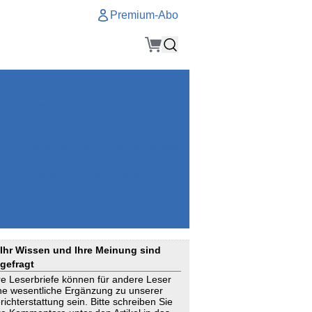
Premium-Abo
Service
Premium-Abo
Kontakt
gen
Häufige Fragen
e
VersicherungsJournal als Startseite
el
Nutzungsrechte erhalten
Mitteilung an die Redaktion
ial
Newsletter
RSS
Suchagenten
Ihr Wissen und Ihre Meinung sind
gefragt
re Leserbriefe können für andere Leser
ne wesentliche Ergänzung zu unserer
richterstattung sein. Bitte schreiben Sie