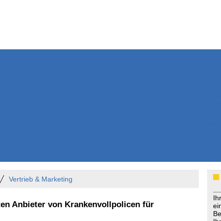
Weitere Inhalte
Nachrichten
Kurzmeldun
Kommentar
ssiers
Bücher
Extrablatt
Anzeigenmarkt
Originaltexte
Medienspieg
Leserbriefe
Themenspez
Podcasts
Vertrieb & Marketing
Ih
en Anbieter von Krankenvollpolicen für
ei
Be