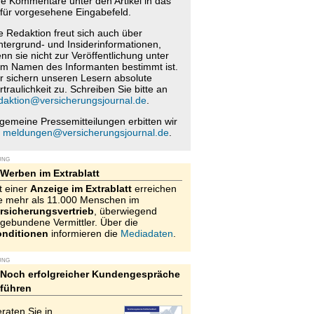
re Kommentare unter den Artikel in das
für vorgesehene Eingabefeld.
e Redaktion freut sich auch über
ntergrund- und Insiderinformationen,
nn sie nicht zur Veröffentlichung unter
m Namen des Informanten bestimmt ist.
r sichern unseren Lesern absolute
rtraulichkeit zu. Schreiben Sie bitte an
daktion@versicherungsjournal.de
.
lgemeine Pressemitteilungen erbitten wir
n
meldungen@versicherungsjournal.de
.
UNG
Werben im Extrablatt
t einer
Anzeige im Extrablatt
erreichen
e mehr als 11.000 Menschen im
rsicherungsvertrieb
, überwiegend
gebundene Vermittler. Über die
nditionen
informieren die
Mediadaten
.
UNG
Noch erfolgreicher Kundengespräche
führen
raten Sie in