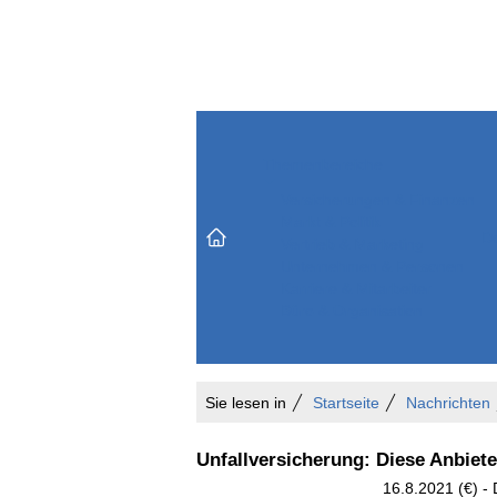
Themenbereiche
Versicherungen & Finanzen
Markt & Politik
Do
Vertrieb & Marketing
Unternehmen & Personen
Karriere & Mitarbeiter
Büro & Organisation
Sie lesen in
Startseite
Nachrichten
Unfallversicherung: Diese Anbiet
16.8.2021 (€) - 