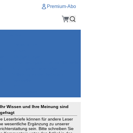
Premium-Abo
Service
Premium-Abo
Kontakt
gen
Häufige Fragen
e
VersicherungsJournal als Startseite
el
Nutzungsrechte erhalten
Mitteilung an die Redaktion
ial
Newsletter
RSS
Suchagenten
Ihr Wissen und Ihre Meinung sind
gefragt
re Leserbriefe können für andere Leser
ne wesentliche Ergänzung zu unserer
richterstattung sein. Bitte schreiben Sie