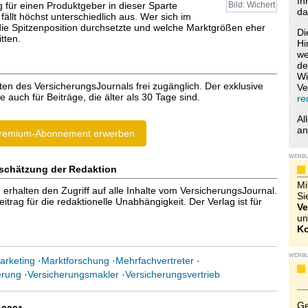
Ih
 für einen Produktgeber in dieser Sparte
Bild: Wichert
da
ällt höchst unterschiedlich aus. Wer sich im
e Spitzenposition durchsetzte und welche Marktgrößen eher
Di
tten.
Hi
we
de
Wi
ten des VersicherungsJournals frei zugänglich. Der exklusive
Ve
e auch für Beiträge, die älter als 30 Tage sind.
re
Al
a
remium-Abonnement erwerben
WERB
schätzung der Redaktion
Mi
halten den Zugriff auf alle Inhalte vom VersicherungsJournal.
Si
trag für die redaktionelle Unabhängigkeit. Der Verlag ist für
Ve
un
Ko
WERB
arketing
·
Marktforschung
·
Mehrfachvertreter
·
erung
·
Versicherungsmakler
·
Versicherungsvertrieb
Ge