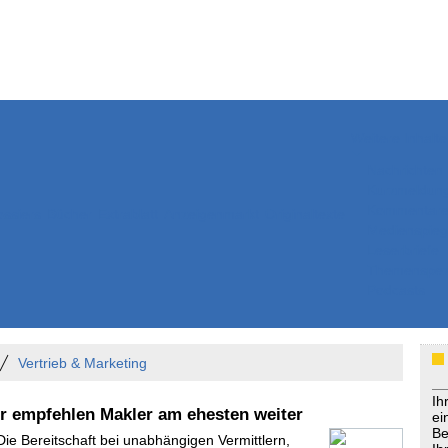
Weitere Inhalte
Nachrichten
Kurzmeldun
Kommentar
ssiers
Bücher
Extrablatt
Anzeigenmarkt
Originaltexte
Medienspieg
Leserbriefe
Themenspez
Podcasts
Vertrieb & Marketing
Ih
er empfehlen Makler am ehesten weiter
ei
Be
Die Bereitschaft bei unabhängigen Vermittlern,