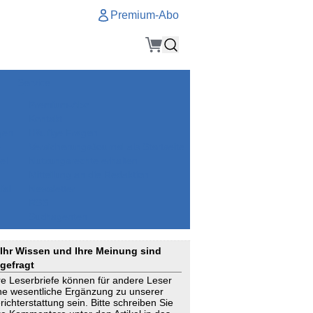
Premium-Abo
Service
Premium-Abo
Kontakt
gen
Häufige Fragen
e
VersicherungsJournal als Startseite
el
Nutzungsrechte erhalten
Mitteilung an die Redaktion
ial
Newsletter
RSS
Suchagenten
Ihr Wissen und Ihre Meinung sind
gefragt
re Leserbriefe können für andere Leser
ne wesentliche Ergänzung zu unserer
richterstattung sein. Bitte schreiben Sie