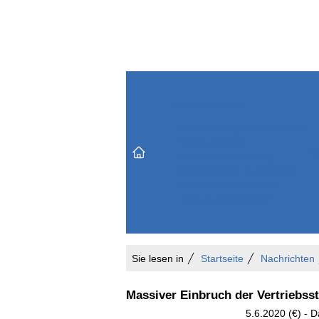
Themenbereiche
Versicherungen & Finanzen
Markt & Politik
Do
Vertrieb & Marketing
Unternehmen & Personen
Karriere & Mitarbeiter
Büro & Organisation
Sie lesen in
Startseite
Nachrichten
Massiver Einbruch der Vertriebs
5.6.2020 (€) - D