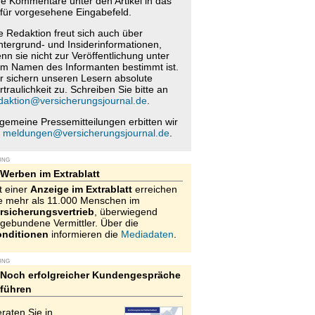
re Kommentare unter den Artikel in das
für vorgesehene Eingabefeld.
e Redaktion freut sich auch über
ntergrund- und Insiderinformationen,
nn sie nicht zur Veröffentlichung unter
m Namen des Informanten bestimmt ist.
r sichern unseren Lesern absolute
rtraulichkeit zu. Schreiben Sie bitte an
daktion@versicherungsjournal.de
.
lgemeine Pressemitteilungen erbitten wir
n
meldungen@versicherungsjournal.de
.
UNG
Werben im Extrablatt
t einer
Anzeige im Extrablatt
erreichen
e mehr als 11.000 Menschen im
rsicherungsvertrieb
, überwiegend
gebundene Vermittler. Über die
nditionen
informieren die
Mediadaten
.
UNG
Noch erfolgreicher Kundengespräche
führen
raten Sie in