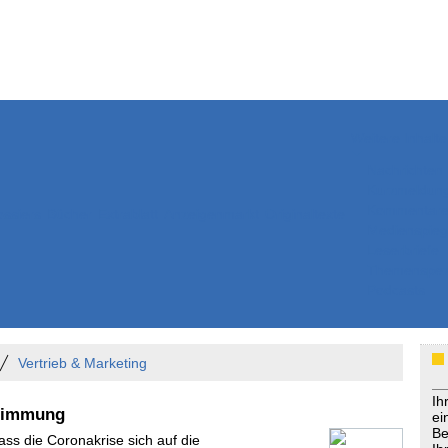
Weitere Inhalte
Nachrichten
Kurzmeldun
Kommentar
ssiers
Bücher
Extrablatt
Anzeigenmarkt
Originaltexte
Medienspieg
Leserbriefe
Themenspez
Podcasts
Vertrieb & Marketing
Ih
stimmung
ei
Be
ass die Coronakrise sich auf die