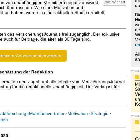
Ih
ion von unabhängigen Vermittlern negativ auswirkt,
Bild: Wichert
da
klich überraschen. Wie stark Motivation und
litten haben, wurde in einer aktuellen Studie ermittelt.
Di
Hi
we
de
ten des VersicherungsJournals frei zugänglich. Der exklusive
Wi
e auch für Beiträge, die älter als 30 Tage sind.
Ve
re
Al
remium-Abonnement erwerben
a
schätzung der Redaktion
WERB
halten den Zugriff auf alle Inhalte vom VersicherungsJournal.
Mi
trag für die redaktionelle Unabhängigkeit. Der Verlag ist für
Si
Ve
un
Ko
rktforschung
·
Mehrfachvertreter
·
Motivation
·
Strategie
·
WERB
rieb
2020
Ge