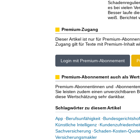
Schadenregulier
es bei vielen V
Besser laufe di
weiß. Berichtet
Premium-Zugang
Dieser Artikel ist nur für Premium-Abonnen
Zugang gilt für Texte mit Premium-Inhalt wi
Login mit Premium-Abonnement
P
Premium-Abonnement auch als Wert
Premium-Abonnentinnen und -Abonnenten er
Sie leisten zudem einen unverzichtbaren Bei
diese Wertschätzung sehr dankbar.
Schlagwörter zu diesem Artikel
App
·
Berufsunfähigkeit
·
Bundesgerichtshof
Künstliche Intelligenz
·
Kundenzufriedenhei
Sachversicherung
·
Schaden-Kosten-Quot
Versicherungsmakler