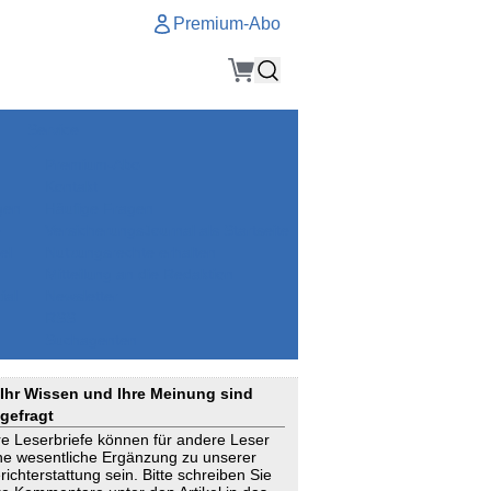
Premium-Abo
Service
Premium-Abo
Kontakt
gen
Häufige Fragen
e
VersicherungsJournal als Startseite
el
Nutzungsrechte erhalten
Mitteilung an die Redaktion
ial
Newsletter
RSS
Suchagenten
Ihr Wissen und Ihre Meinung sind
gefragt
re Leserbriefe können für andere Leser
ne wesentliche Ergänzung zu unserer
richterstattung sein. Bitte schreiben Sie