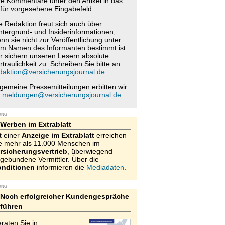
re Kommentare unter den Artikel in das
für vorgesehene Eingabefeld.
e Redaktion freut sich auch über
ntergrund- und Insiderinformationen,
nn sie nicht zur Veröffentlichung unter
m Namen des Informanten bestimmt ist.
r sichern unseren Lesern absolute
rtraulichkeit zu. Schreiben Sie bitte an
daktion@versicherungsjournal.de
.
lgemeine Pressemitteilungen erbitten wir
n
meldungen@versicherungsjournal.de
.
UNG
Werben im Extrablatt
t einer
Anzeige im Extrablatt
erreichen
e mehr als 11.000 Menschen im
rsicherungsvertrieb
, überwiegend
gebundene Vermittler. Über die
nditionen
informieren die
Mediadaten
.
UNG
Noch erfolgreicher Kundengespräche
führen
raten Sie in