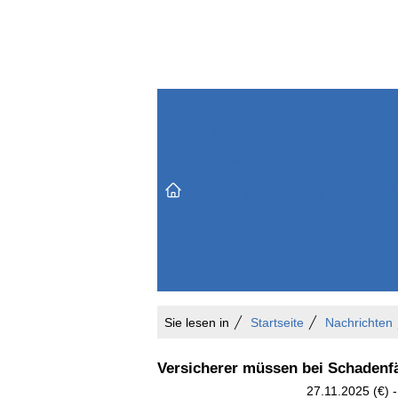
Themenbereiche
Versicherungen & Finanzen
Markt & Politik
Do
Vertrieb & Marketing
Unternehmen & Personen
Karriere & Mitarbeiter
Büro & Organisation
Sie lesen in
Startseite
Nachrichten
Versicherer müssen bei Schadenfä
27.11.2025 (€) -