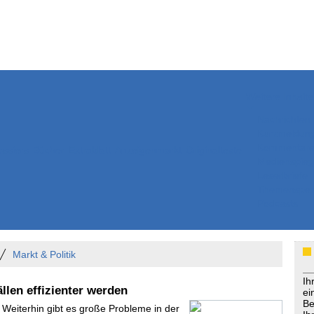
Weitere Inhalte
Nachrichten
Kurzmeldun
Kommentar
ssiers
Bücher
Extrablatt
Anzeigenmarkt
Originaltexte
Medienspieg
Leserbriefe
Themenspez
Podcasts
Markt & Politik
Ih
llen effizienter werden
ei
Be
 Weiterhin gibt es große Probleme in der