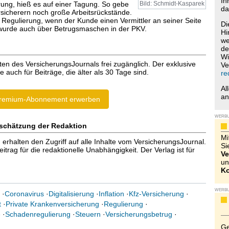
Ih
ung, hieß es auf einer Tagung. So gebe
Bild: Schmidt-Kasparek
da
ersicherern noch große Arbeitsrückstände.
e Regulierung, wenn der Kunde einen Vermittler an seiner Seite
Di
 wurde auch über Betrugsmaschen in der PKV.
Hi
we
de
Wi
ten des VersicherungsJournals frei zugänglich. Der exklusive
Ve
e auch für Beiträge, die älter als 30 Tage sind.
re
Al
a
remium-Abonnement erwerben
WERB
schätzung der Redaktion
Mi
halten den Zugriff auf alle Inhalte vom VersicherungsJournal.
Si
trag für die redaktionelle Unabhängigkeit. Der Verlag ist für
Ve
un
Ko
WERB
·
Coronavirus
·
Digitalisierung
·
Inflation
·
Kfz-Versicherung
·
t
·
Private Krankenversicherung
·
Regulierung
·
e
·
Schadenregulierung
·
Steuern
·
Versicherungsbetrug
·
Ge