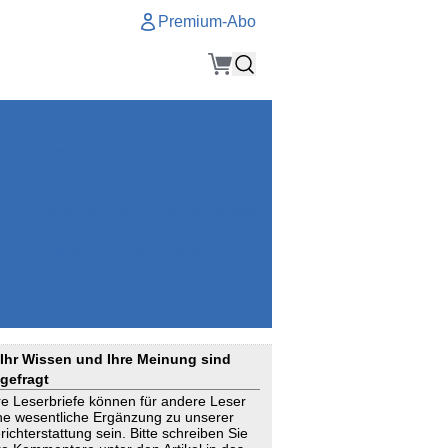
Premium-Abo
Service
Premium-Abo
Kontakt
gen
Häufige Fragen
e
VersicherungsJournal als Startseite
el
Nutzungsrechte erhalten
Mitteilung an die Redaktion
ial
Newsletter
RSS
Suchagenten
Ihr Wissen und Ihre Meinung sind
gefragt
re Leserbriefe können für andere Leser
ne wesentliche Ergänzung zu unserer
richterstattung sein. Bitte schreiben Sie