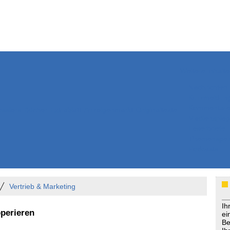
Weitere Inhalte
Nachrichten
Kurzmeldun
Kommentar
ssiers
Bücher
Extrablatt
Anzeigenmarkt
Originaltexte
Medienspieg
Leserbriefe
Themenspez
Podcasts
Vertrieb & Marketing
Ih
perieren
ei
Be