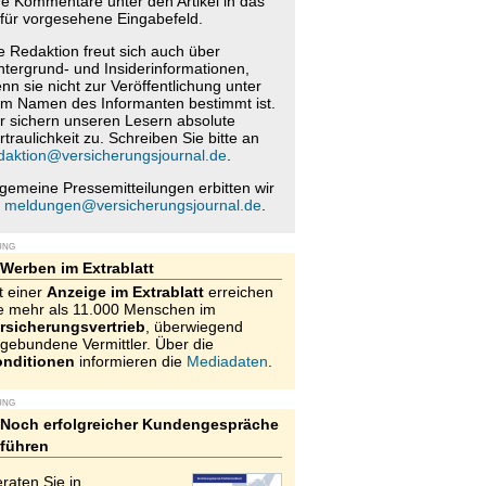
re Kommentare unter den Artikel in das
für vorgesehene Eingabefeld.
e Redaktion freut sich auch über
ntergrund- und Insiderinformationen,
nn sie nicht zur Veröffentlichung unter
m Namen des Informanten bestimmt ist.
r sichern unseren Lesern absolute
rtraulichkeit zu. Schreiben Sie bitte an
daktion@versicherungsjournal.de
.
lgemeine Pressemitteilungen erbitten wir
n
meldungen@versicherungsjournal.de
.
UNG
Werben im Extrablatt
t einer
Anzeige im Extrablatt
erreichen
e mehr als 11.000 Menschen im
rsicherungsvertrieb
, überwiegend
gebundene Vermittler. Über die
nditionen
informieren die
Mediadaten
.
UNG
Noch erfolgreicher Kundengespräche
führen
raten Sie in