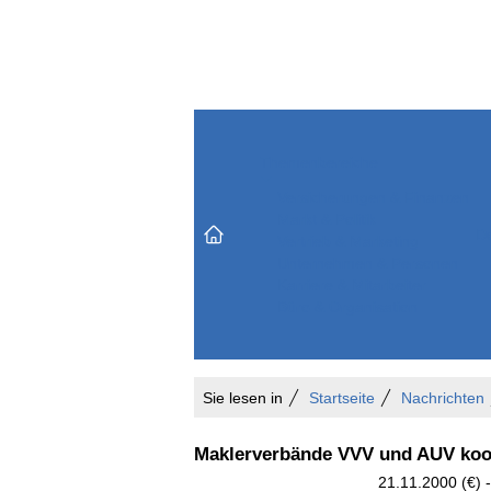
Themenbereiche
Versicherungen & Finanzen
Markt & Politik
Do
Vertrieb & Marketing
Unternehmen & Personen
Karriere & Mitarbeiter
Büro & Organisation
Sie lesen in
Startseite
Nachrichten
Maklerverbände VVV und AUV koo
21.11.2000 (€) -