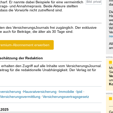
Ih
arf. Er nannte dabei Beispiele für eine vermeintlich
Bild: privat
da
trags- und Annahmepraxis. Beide Akteure stellten
 dass die Vorwürfe nicht zutreffend sind.
Di
Hi
we
de
ten des VersicherungsJournals frei zugänglich. Der exklusive
Wi
e auch für Beiträge, die älter als 30 Tage sind.
Ve
re
Al
remium-Abonnement erwerben
a
schätzung der Redaktion
WERB
halten den Zugriff auf alle Inhalte vom VersicherungsJournal.
Mi
trag für die redaktionelle Unabhängigkeit. Der Verlag ist für
Si
Ve
un
Ko
versicherung
·
Hausratversicherung
·
Immobilie
·
Ipid
·
WERB
Versicherungsvermittlung
·
Versicherungsvertragsgesetz
.2025
Ge