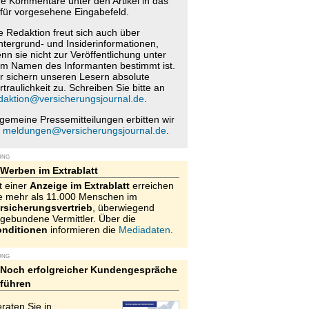
re Kommentare unter den Artikel in das
für vorgesehene Eingabefeld.
e Redaktion freut sich auch über
ntergrund- und Insiderinformationen,
nn sie nicht zur Veröffentlichung unter
m Namen des Informanten bestimmt ist.
r sichern unseren Lesern absolute
rtraulichkeit zu. Schreiben Sie bitte an
daktion@versicherungsjournal.de
.
lgemeine Pressemitteilungen erbitten wir
n
meldungen@versicherungsjournal.de
.
UNG
Werben im Extrablatt
t einer
Anzeige im Extrablatt
erreichen
e mehr als 11.000 Menschen im
rsicherungsvertrieb
, überwiegend
gebundene Vermittler. Über die
nditionen
informieren die
Mediadaten
.
UNG
Noch erfolgreicher Kundengespräche
führen
raten Sie in