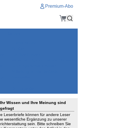
Premium-Abo
Service
Premium-Abo
Kontakt
gen
Häufige Fragen
e
VersicherungsJournal als Startseite
el
Nutzungsrechte erhalten
Mitteilung an die Redaktion
ial
Newsletter
RSS
Suchagenten
Ihr Wissen und Ihre Meinung sind
gefragt
re Leserbriefe können für andere Leser
ne wesentliche Ergänzung zu unserer
richterstattung sein. Bitte schreiben Sie