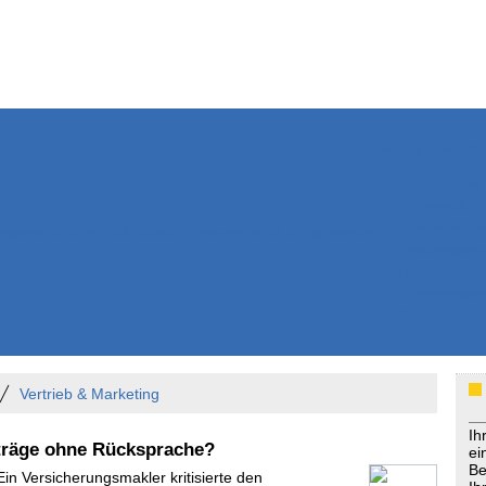
Weitere Inhalte
Nachrichten
Kurzmeldun
Kommentar
ssiers
Bücher
Extrablatt
Anzeigenmarkt
Originaltexte
Medienspieg
Leserbriefe
Themenspez
Podcasts
Vertrieb & Marketing
Ih
träge ohne Rücksprache?
ei
Be
Ein Versicherungsmakler kritisierte den