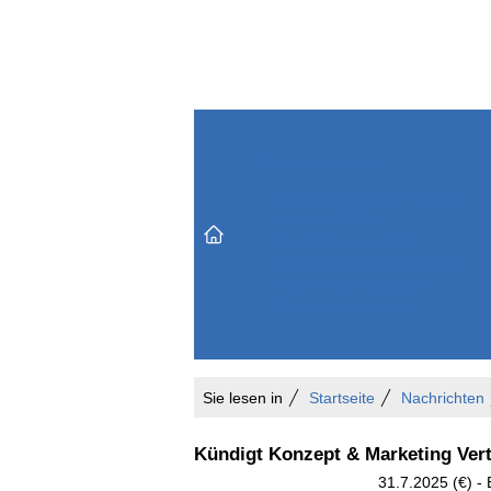
Themenbereiche
Versicherungen & Finanzen
Markt & Politik
Do
Vertrieb & Marketing
Unternehmen & Personen
Karriere & Mitarbeiter
Büro & Organisation
Sie lesen in
Startseite
Nachrichten
Kündigt Konzept & Marketing Ver
31.7.2025 (€) - 