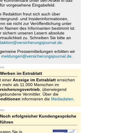
re Kommentare unter den Artikel in das
für vorgesehene Eingabefeld.
e Redaktion freut sich auch über
ntergrund- und Insiderinformationen,
nn sie nicht zur Veröffentlichung unter
m Namen des Informanten bestimmt ist.
r sichern unseren Lesern absolute
rtraulichkeit zu. Schreiben Sie bitte an
daktion@versicherungsjournal.de
.
lgemeine Pressemitteilungen erbitten wir
n
meldungen@versicherungsjournal.de
.
UNG
Werben im Extrablatt
t einer
Anzeige im Extrablatt
erreichen
e mehr als 11.000 Menschen im
rsicherungsvertrieb
, überwiegend
gebundene Vermittler. Über die
nditionen
informieren die
Mediadaten
.
UNG
Noch erfolgreicher Kundengespräche
führen
raten Sie in