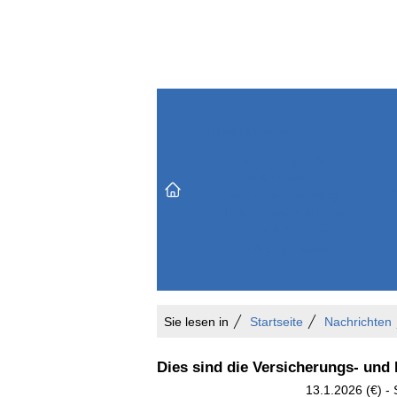
Themenbereiche
Versicherungen & Finanzen
Markt & Politik
Do
Vertrieb & Marketing
Unternehmen & Personen
Karriere & Mitarbeiter
Büro & Organisation
Sie lesen in
Startseite
Nachrichten
Dies sind die Versicherungs- und 
13.1.2026 (€) -