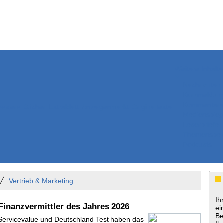
Weitere Inhalte
Nachrichten
Kurzmeldun
Kommentar
ssiers
Bücher
Extrablatt
Anzeigenmarkt
Originaltexte
Medienspieg
Leserbriefe
Themenspez
Podcasts
Vertrieb & Marketing
Ih
Finanzvermittler des Jahres 2026
ei
Be
 Servicevalue und Deutschland Test haben das