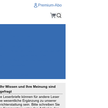
Premium-Abo
Service
Premium-Abo
Kontakt
gen
Häufige Fragen
e
VersicherungsJournal als Startseite
el
Nutzungsrechte erhalten
Mitteilung an die Redaktion
ial
Newsletter
RSS
Suchagenten
Ihr Wissen und Ihre Meinung sind
gefragt
re Leserbriefe können für andere Leser
ne wesentliche Ergänzung zu unserer
richterstattung sein. Bitte schreiben Sie