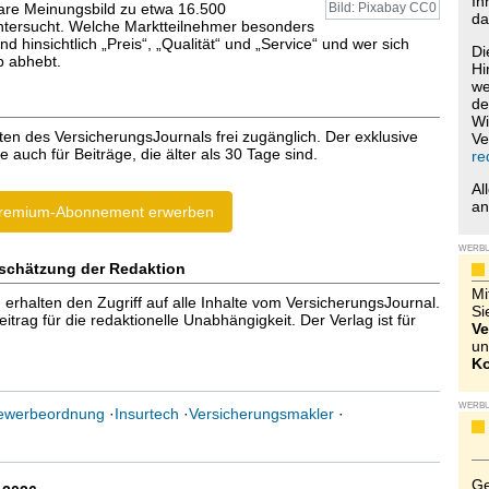
Ih
are Meinungsbild zu etwa 16.500
Bild: Pixabay CC0
da
tersucht. Welche Marktteilnehmer besonders
ind hinsichtlich „Preis“, „Qualität“ und „Service“ und wer sich
Di
 abhebt.
Hi
we
de
Wi
ten des VersicherungsJournals frei zugänglich. Der exklusive
Ve
e auch für Beiträge, die älter als 30 Tage sind.
re
Al
a
remium-Abonnement erwerben
WERB
schätzung der Redaktion
Mi
halten den Zugriff auf alle Inhalte vom VersicherungsJournal.
Si
trag für die redaktionelle Unabhängigkeit. Der Verlag ist für
Ve
un
Ko
WERB
ewerbeordnung
·
Insurtech
·
Versicherungsmakler
·
Ge