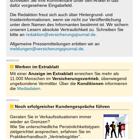
schreiben Sie Ihre Kommentare unter den Artikel in das
dafür vorgesehene Eingabefeld.
Die Redaktion freut sich auch über Hintergrund- und
Insiderinformationen, wenn sie nicht zur Veröffentlichung
unter dem Namen des Informanten bestimmt ist. Wir sichern
unseren Lesern absolute Vertraulichkeit zu. Schreiben Sie
bitte an
redaktion@versicherungsjournal.de
.
Allgemeine Pressemitteilungen erbitten wir an
meldungen@versicherungsjournal.de
.
WERBUNG
Werben im Extrablatt
Mit einer
Anzeige im Extrablatt
erreichen Sie mehr als
11.000 Menschen im
Versicherungsvertrieb
, überwiegend
ungebundene Vermittler. Über die
Konditionen
informieren
die
Mediadaten
.
WERBUNG
Noch erfolgreicher Kundengespräche führen
Geraten Sie in Verkaufssituationen immer
wieder an Grenzen?
Wie Sie unterschiedliche Persönlichkeitstypen
zielgerichtet ansprechen, erfahren Sie im
Praktikerhandbuch „Vertriebsgötter“.