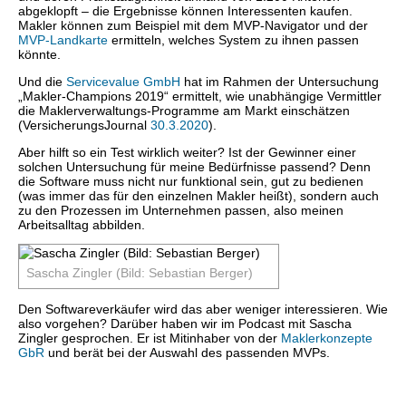
abgeklopft – die Ergebnisse können Interessenten kaufen.
Makler können zum Beispiel mit dem MVP-Navigator und der
MVP-Landkarte
ermitteln, welches System zu ihnen passen
könnte.
Und die
Servicevalue GmbH
hat im Rahmen der Untersuchung
„Makler-Champions 2019“ ermittelt, wie unabhängige Vermittler
die Maklerverwaltungs-Programme am Markt einschätzen
(VersicherungsJournal
30.3.2020
).
Aber hilft so ein Test wirklich weiter? Ist der Gewinner einer
solchen Untersuchung für meine Bedürfnisse passend? Denn
die Software muss nicht nur funktional sein, gut zu bedienen
(was immer das für den einzelnen Makler heißt), sondern auch
zu den Prozessen im Unternehmen passen, also meinen
Arbeitsalltag abbilden.
Sascha Zingler (Bild: Sebastian Berger)
Den Softwareverkäufer wird das aber weniger interessieren. Wie
also vorgehen? Darüber haben wir im Podcast mit Sascha
Zingler gesprochen. Er ist Mitinhaber von der
Maklerkonzepte
GbR
und berät bei der Auswahl des passenden MVPs.