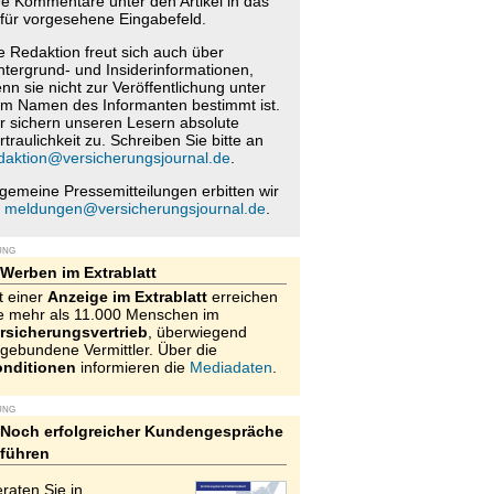
re Kommentare unter den Artikel in das
für vorgesehene Eingabefeld.
e Redaktion freut sich auch über
ntergrund- und Insiderinformationen,
nn sie nicht zur Veröffentlichung unter
m Namen des Informanten bestimmt ist.
r sichern unseren Lesern absolute
rtraulichkeit zu. Schreiben Sie bitte an
daktion@versicherungsjournal.de
.
lgemeine Pressemitteilungen erbitten wir
n
meldungen@versicherungsjournal.de
.
UNG
Werben im Extrablatt
t einer
Anzeige im Extrablatt
erreichen
e mehr als 11.000 Menschen im
rsicherungsvertrieb
, überwiegend
gebundene Vermittler. Über die
nditionen
informieren die
Mediadaten
.
UNG
Noch erfolgreicher Kundengespräche
führen
raten Sie in