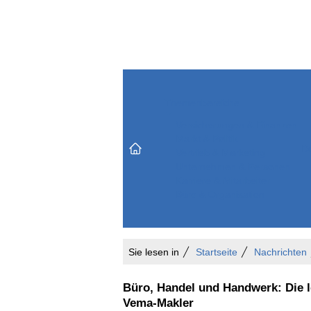
Themenbereiche
Versicherungen & Finanzen
Markt & Politik
Do
Vertrieb & Marketing
Unternehmen & Personen
Karriere & Mitarbeiter
Büro & Organisation
Sie lesen in
Startseite
Nachrichten
Büro, Handel und Handwerk: Die l
Vema-Makler