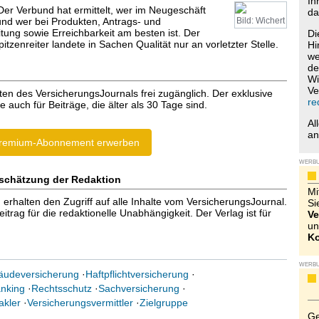
Ih
Der Verbund hat ermittelt, wer im Neugeschäft
da
und wer bei Produkten, Antrags- und
Bild: Wichert
ung sowie Erreichbarkeit am besten ist. Der
Di
tzenreiter landete in Sachen Qualität nur an vorletzter Stelle.
Hi
we
de
Wi
Ve
ten des VersicherungsJournals frei zugänglich. Der exklusive
re
e auch für Beiträge, die älter als 30 Tage sind.
Al
a
remium-Abonnement erwerben
WERB
schätzung der Redaktion
Mi
halten den Zugriff auf alle Inhalte vom VersicherungsJournal.
Si
trag für die redaktionelle Unabhängigkeit. Der Verlag ist für
Ve
un
Ko
WERB
udeversicherung
·
Haftpflichtversicherung
·
nking
·
Rechtsschutz
·
Sachversicherung
·
akler
·
Versicherungsvermittler
·
Zielgruppe
Ge