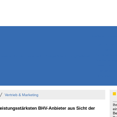
Weitere Inhalte
Nachrichten
Kurzmeldun
Kommentar
ssiers
Bücher
Extrablatt
Anzeigenmarkt
Originaltexte
Medienspieg
Leserbriefe
Themenspez
Podcasts
Vertrieb & Marketing
Ih
eistungsstärksten BHV-Anbieter aus Sicht der
ei
Be