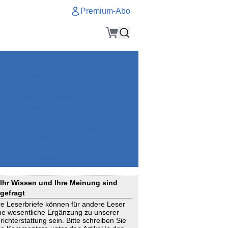
Premium-Abo
Service
Premium-Abo
Kontakt
gen
Häufige Fragen
e
VersicherungsJournal als Startseite
el
Nutzungsrechte erhalten
Mitteilung an die Redaktion
ial
Newsletter
RSS
Suchagenten
Ihr Wissen und Ihre Meinung sind
gefragt
re Leserbriefe können für andere Leser
ne wesentliche Ergänzung zu unserer
richterstattung sein. Bitte schreiben Sie