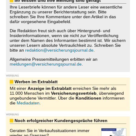
Ihr Wissen und Ihre Meinung sind gefragt
Ihre Leserbriefe können für andere Leser eine wesentliche
Ergänzung zu unserer Berichterstattung sein. Bitte
schreiben Sie Ihre Kommentare unter den Artikel in das
dafür vorgesehene Eingabefeld.
Die Redaktion freut sich auch über Hintergrund- und
Insiderinformationen, wenn sie nicht zur Veröffentlichung
unter dem Namen des Informanten bestimmt ist. Wir sichern
unseren Lesern absolute Vertraulichkeit zu. Schreiben Sie
bitte an
redaktion@versicherungsjournal.de
.
Allgemeine Pressemitteilungen erbitten wir an
meldungen@versicherungsjournal.de
.
WERBUNG
Werben im Extrablatt
Mit einer
Anzeige im Extrablatt
erreichen Sie mehr als
11.000 Menschen im
Versicherungsvertrieb
, überwiegend
ungebundene Vermittler. Über die
Konditionen
informieren
die
Mediadaten
.
WERBUNG
Noch erfolgreicher Kundengespräche führen
Geraten Sie in Verkaufssituationen immer
wieder an Grenzen?