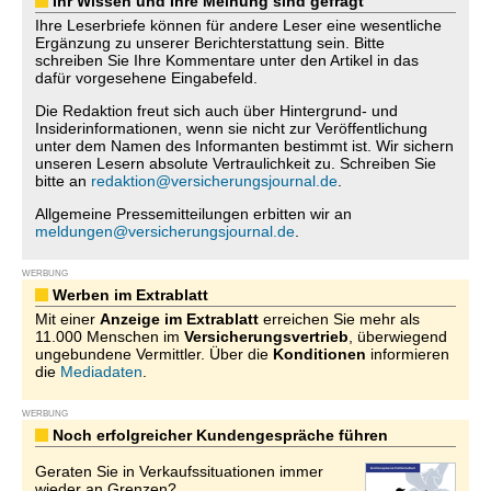
Ihr Wissen und Ihre Meinung sind gefragt
Ihre Leserbriefe können für andere Leser eine wesentliche
Ergänzung zu unserer Berichterstattung sein. Bitte
schreiben Sie Ihre Kommentare unter den Artikel in das
dafür vorgesehene Eingabefeld.
Die Redaktion freut sich auch über Hintergrund- und
Insiderinformationen, wenn sie nicht zur Veröffentlichung
unter dem Namen des Informanten bestimmt ist. Wir sichern
unseren Lesern absolute Vertraulichkeit zu. Schreiben Sie
bitte an
redaktion@versicherungsjournal.de
.
Allgemeine Pressemitteilungen erbitten wir an
meldungen@versicherungsjournal.de
.
WERBUNG
Werben im Extrablatt
Mit einer
Anzeige im Extrablatt
erreichen Sie mehr als
11.000 Menschen im
Versicherungsvertrieb
, überwiegend
ungebundene Vermittler. Über die
Konditionen
informieren
die
Mediadaten
.
WERBUNG
Noch erfolgreicher Kundengespräche führen
Geraten Sie in Verkaufssituationen immer
wieder an Grenzen?