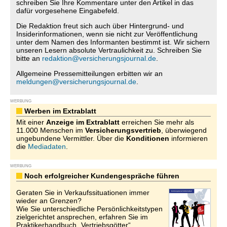
schreiben Sie Ihre Kommentare unter den Artikel in das
dafür vorgesehene Eingabefeld.
Die Redaktion freut sich auch über Hintergrund- und
Insiderinformationen, wenn sie nicht zur Veröffentlichung
unter dem Namen des Informanten bestimmt ist. Wir sichern
unseren Lesern absolute Vertraulichkeit zu. Schreiben Sie
bitte an
redaktion@versicherungsjournal.de
.
Allgemeine Pressemitteilungen erbitten wir an
meldungen@versicherungsjournal.de
.
WERBUNG
Werben im Extrablatt
Mit einer
Anzeige im Extrablatt
erreichen Sie mehr als
11.000 Menschen im
Versicherungsvertrieb
, überwiegend
ungebundene Vermittler. Über die
Konditionen
informieren
die
Mediadaten
.
WERBUNG
Noch erfolgreicher Kundengespräche führen
Geraten Sie in Verkaufssituationen immer
wieder an Grenzen?
Wie Sie unterschiedliche Persönlichkeitstypen
zielgerichtet ansprechen, erfahren Sie im
Praktikerhandbuch „Vertriebsgötter“.