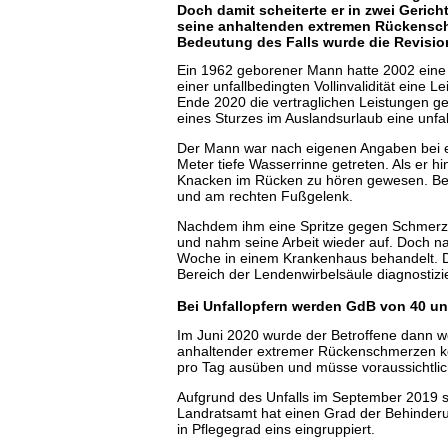
Doch damit scheiterte er in zwei Gericht
seine anhaltenden extremen Rückenschm
Bedeutung des Falls wurde die Revisi
Ein 1962 geborener Mann hatte 2002 eine p
einer unfallbedingten Vollinvalidität eine
Ende 2020 die vertraglichen Leistungen ge
eines Sturzes im Auslandsurlaub eine unfallb
Der Mann war nach eigenen Angaben bei e
Meter tiefe Wasserrinne getreten. Als er hi
Knacken im Rücken zu hören gewesen. Bei
und am rechten Fußgelenk.
Nachdem ihm eine Spritze gegen Schmerz
und nahm seine Arbeit wieder auf. Doch n
Woche in einem Krankenhaus behandelt. D
Bereich der Lendenwirbelsäule diagnostizie
Bei Unfallopfern werden GdB von 40 und
Im Juni 2020 wurde der Betroffene dann w
anhaltender extremer Rückenschmerzen kön
pro Tag ausüben und müsse voraussichtlich
Aufgrund des Unfalls im September 2019 s
Landratsamt hat einen Grad der Behinderun
in Pflegegrad eins eingruppiert.