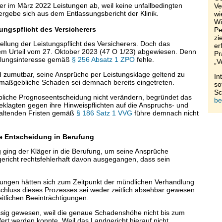
er im März 2022 Leistungen ab, weil keine unfallbedingten
Ve
rgebe sich aus dem Entlassungsbericht der Klinik.
wi
Wi
ungspflicht des Versicherers
Pe
zi
llung der Leistungspflicht des Versicherers. Doch das
er
inem Urteil vom 27. Oktober 2023 (47 O 1/23) abgewiesen. Denn
Pr
ellungsinteresse gemäß
§ 256 Absatz 1 ZPO
fehle.
„V
d zumutbar, seine Ansprüche per Leistungsklage geltend zu
In
maßgebliche Schaden sei demnach bereits eingetreten.
so
Sc
liche Prognoseentscheidung nicht verändern, begründet das
be
eklagten gegen ihre Hinweispflichten auf die Anspruchs- und
haltenden Fristen gemäß
§ 186 Satz 1 VVG
führe demnach nicht
he Entscheidung in Berufung
 ging der Kläger in die Berufung, um seine Ansprüche
ericht rechtsfehlerhaft davon ausgegangen, dass sein
gungen hätten sich zum Zeitpunkt der mündlichen Verhandlung
schluss dieses Prozesses sei weder zeitlich absehbar gewesen
tlichen Beeinträchtigungen.
ssig gewesen, weil die genaue Schadenshöhe nicht bis zum
ert werden konnte. Weil das Landgericht hierauf nicht