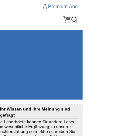
Premium-Abo
Service
Premium-Abo
Kontakt
gen
Häufige Fragen
e
VersicherungsJournal als Startseite
el
Nutzungsrechte erhalten
Mitteilung an die Redaktion
ial
Newsletter
RSS
Suchagenten
Ihr Wissen und Ihre Meinung sind
gefragt
re Leserbriefe können für andere Leser
ne wesentliche Ergänzung zu unserer
richterstattung sein. Bitte schreiben Sie