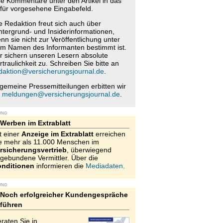
re Kommentare unter den Artikel in das
für vorgesehene Eingabefeld.
e Redaktion freut sich auch über
ntergrund- und Insiderinformationen,
nn sie nicht zur Veröffentlichung unter
m Namen des Informanten bestimmt ist.
r sichern unseren Lesern absolute
rtraulichkeit zu. Schreiben Sie bitte an
daktion@versicherungsjournal.de
.
lgemeine Pressemitteilungen erbitten wir
n
meldungen@versicherungsjournal.de
.
UNG
Werben im Extrablatt
t einer
Anzeige im Extrablatt
erreichen
e mehr als 11.000 Menschen im
rsicherungsvertrieb
, überwiegend
gebundene Vermittler. Über die
nditionen
informieren die
Mediadaten
.
UNG
Noch erfolgreicher Kundengespräche
führen
raten Sie in