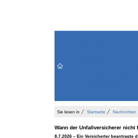
Themenbereiche
Versicherungen & Finanzen
Markt & Politik
Do
Vertrieb & Marketing
Unternehmen & Personen
Karriere & Mitarbeiter
Büro & Organisation
Sie lesen in
Startseite
Nachrichten
Wann der Unfallversicherer nicht f
8.7.2026 – Ein Versicherter beantragte 