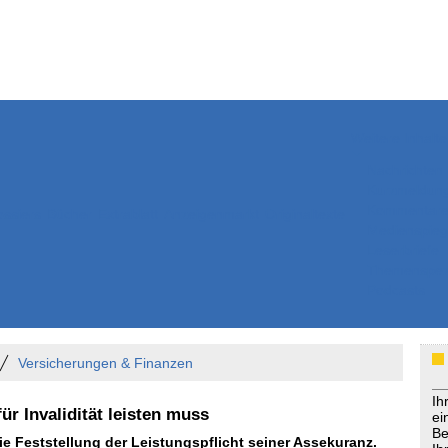
Weitere Inhalte
Nachrichten
Kurzmeldun
Kommentar
ssiers
Bücher
Extrablatt
Anzeigenmarkt
Originaltexte
Medienspieg
Leserbriefe
Themenspez
Podcasts
Versicherungen & Finanzen
Ih
ür Invalidität leisten muss
ei
Be
die Feststellung der Leistungspflicht seiner Assekuranz.