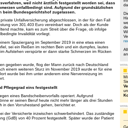
Ih
sverfahren, weil nicht ärztlich festgestellt worden sei, dass
da
erzen unfallbedingt sind. Aufgrund der grundsätzlichen
on beim Bundesgerichtshof zugelassen.
Di
Hi
rivate Unfallversicherung abgeschlossen, in der für den Fall
we
 Leistung von 301.403 Euro vereinbart war. Doch als der Kunde
de
ltend machte, kam es zum Streit über die Frage, ob infolge
Wi
edingte Invalidität vorliegt.
Ve
re
inem Spaziergang im September 2019 in eine etwa einen
nfiel, sei ein Reißen im rechten Bein und ein dumpfes, lautes
Al
m Aufstehen verspürte er dann starke Schmerzen im Rücken
a
en gegeben wurde, flog der Mann zurück nach Deutschland
WERB
ach einem weiteren Sturz im November 2019 wurde er für eine
ort wurde bei ihm unter anderem eine Nervenreizung im
Mi
rt.
Si
Ve
 Pflegegrad eins festgestellt
un
Ko
egen eines Bandscheibenvorfalls operiert. Aufgrund
ne er seinen Beruf heute nicht mehr länger als drei Stunden
 in den Vorruhestand gehen, berichtet er.
WERB
ei der Versicherte inzwischen schwerbehindert. Das zuständige
g (GdB) von 40 Prozent festgestellt. Später wurde der Patient
Ge