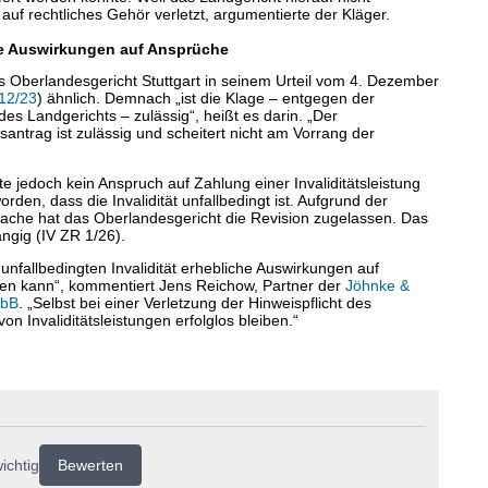
uf rechtliches Gehör verletzt, argumentierte der Kläger.
che Auswirkungen auf Ansprüche
s Oberlandesgericht Stuttgart in seinem Urteil vom 4. Dezember
12/23
) ähnlich. Demnach „ist die Klage – entgegen der
es Landgerichts – zulässig“, heißt es darin. „Der
santrag ist zulässig und scheitert nicht am Vorrang der
 jedoch kein Anspruch auf Zahlung einer Invaliditätsleistung
worden, dass die Invalidität unfallbedingt ist. Aufgrund der
ache hat das Oberlandesgericht die Revision zugelassen. Das
ngig (IV ZR 1/26).
r unfallbedingten Invalidität erhebliche Auswirkungen auf
en kann“, kommentiert Jens Reichow, Partner der
Jöhnke &
mbB
. „Selbst bei einer Verletzung der Hinweispflicht des
n Invaliditätsleistungen erfolglos bleiben.“
ichtig
Bewerten