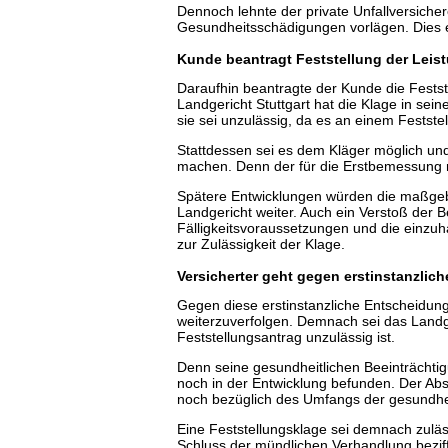
Dennoch lehnte der private Unfallversicher
Gesundheitsschädigungen vorlägen. Dies e
Kunde beantragt Feststellung der Leist
Daraufhin beantragte der Kunde die Festste
Landgericht Stuttgart hat die Klage in se
sie sei unzulässig, da es an einem Festst
Stattdessen sei es dem Kläger möglich un
machen. Denn der für die Erstbemessung 
Spätere Entwicklungen würden die maßgeb
Landgericht weiter. Auch ein Verstoß der B
Fälligkeitsvoraussetzungen und die einzu
zur Zulässigkeit der Klage.
Versicherter geht gegen erstinstanzlic
Gegen diese erstinstanzliche Entscheidung
weiterzuverfolgen. Demnach sei das Landg
Feststellungsantrag unzulässig ist.
Denn seine gesundheitlichen Beeinträchti
noch in der Entwicklung befunden. Der Ab
noch bezüglich des Umfangs der gesundhei
Eine Feststellungsklage sei demnach zulä
Schluss der mündlichen Verhandlung beziff