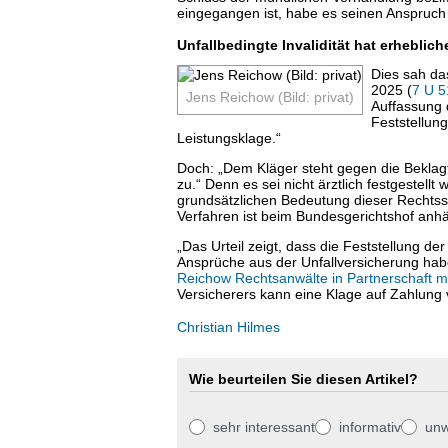
eingegangen ist, habe es seinen Anspruch a
Unfallbedingte Invalidität hat erhebli
Dies sah da
2025 (
7 U 5
Jens Reichow (Bild: privat)
Auffassung d
Feststellung
Leistungsklage.“
Doch: „Dem Kläger steht gegen die Beklagte
zu.“ Denn es sei nicht ärztlich festgestellt 
grundsätzlichen Bedeutung dieser Rechtss
Verfahren ist beim Bundesgerichtshof anhä
„Das Urteil zeigt, dass die Feststellung de
Ansprüche aus der Unfallversicherung hab
Reichow Rechtsanwälte in Partnerschaft 
Versicherers kann eine Klage auf Zahlung vo
Christian Hilmes
Wie beurteilen Sie diesen Artikel?
sehr interessant
informativ
unw