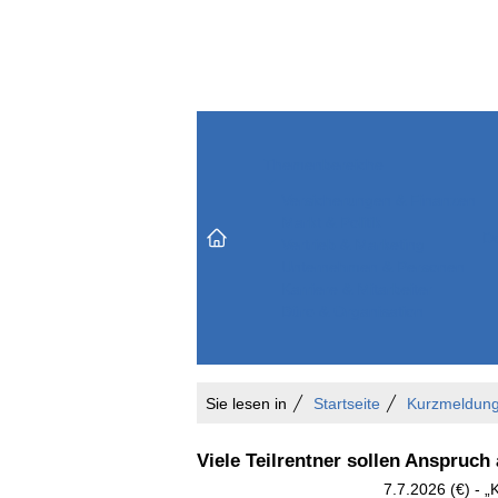
Themenbereiche
Versicherungen & Finanzen
Markt & Politik
Do
Vertrieb & Marketing
Unternehmen & Personen
Karriere & Mitarbeiter
Büro & Organisation
Sie lesen in
Startseite
Kurzmeldun
Viele Teilrentner sollen Anspruch
7.7.2026 (€) - 