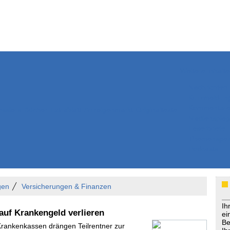
Weitere Inhalte
Nachrichten
Kurzmeldun
Kommentar
ssiers
Bücher
Extrablatt
Anzeigenmarkt
Originaltexte
Medienspieg
Leserbriefe
Themenspez
Podcasts
gen
Versicherungen & Finanzen
Ih
 auf Krankengeld verlieren
ei
Be
„Krankenkassen drängen Teilrentner zur