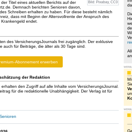
Ih
t der Titel eines aktuellen Berichts auf der
Bild: Pixabay, CC0
da
rtz.de. Demnach berichten Senioren davon,
des Schreiben erhalten zu haben. Für diese besteht nämlich
Di
Anreiz, dass mit Beginn der Altersvollrente der Anspruch des
Hi
f Krankengeld endet.
we
de
Wi
Ve
ten des VersicherungsJournals frei zugänglich. Der exklusive
re
e auch für Beiträge, die älter als 30 Tage sind.
Al
a
remium-Abonnement erwerben
WERB
schätzung der Redaktion
Mi
Si
halten den Zugriff auf alle Inhalte vom VersicherungsJournal.
Ve
trag für die redaktionelle Unabhängigkeit. Der Verlag ist für
un
Ko
WERB
Senioren
Ge
2026