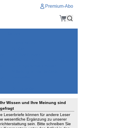
Premium-Abo
Service
Premium-Abo
Kontakt
gen
Häufige Fragen
e
VersicherungsJournal als Startseite
el
Nutzungsrechte erhalten
Mitteilung an die Redaktion
ial
Newsletter
RSS
Suchagenten
Ihr Wissen und Ihre Meinung sind
gefragt
re Leserbriefe können für andere Leser
ne wesentliche Ergänzung zu unserer
richterstattung sein. Bitte schreiben Sie