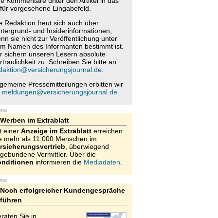
re Kommentare unter den Artikel in das
für vorgesehene Eingabefeld.
e Redaktion freut sich auch über
ntergrund- und Insiderinformationen,
nn sie nicht zur Veröffentlichung unter
m Namen des Informanten bestimmt ist.
r sichern unseren Lesern absolute
rtraulichkeit zu. Schreiben Sie bitte an
daktion@versicherungsjournal.de
.
lgemeine Pressemitteilungen erbitten wir
n
meldungen@versicherungsjournal.de
.
UNG
Werben im Extrablatt
t einer
Anzeige im Extrablatt
erreichen
e mehr als 11.000 Menschen im
rsicherungsvertrieb
, überwiegend
gebundene Vermittler. Über die
nditionen
informieren die
Mediadaten
.
UNG
Noch erfolgreicher Kundengespräche
führen
raten Sie in