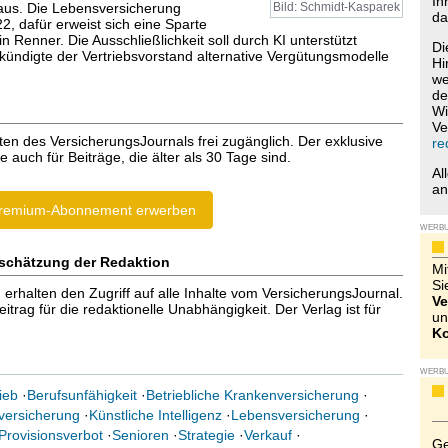
Ih
 aus. Die Lebensversicherung
Bild: Schmidt-Kasparek
da
2, dafür erweist sich eine Sparte
 Renner. Die Ausschließlichkeit soll durch KI unterstützt
Di
ündigte der Vertriebsvorstand alternative Vergütungsmodelle
Hi
we
de
Wi
Ve
ten des VersicherungsJournals frei zugänglich. Der exklusive
re
e auch für Beiträge, die älter als 30 Tage sind.
Al
a
remium-Abonnement erwerben
WERB
schätzung der Redaktion
Mi
Si
halten den Zugriff auf alle Inhalte vom VersicherungsJournal.
Ve
trag für die redaktionelle Unabhängigkeit. Der Verlag ist für
un
Ko
WERB
ieb
·
Berufsunfähigkeit
·
Betriebliche Krankenversicherung
·
versicherung
·
Künstliche Intelligenz
·
Lebensversicherung
·
Provisionsverbot
·
Senioren
·
Strategie
·
Verkauf
·
Ge