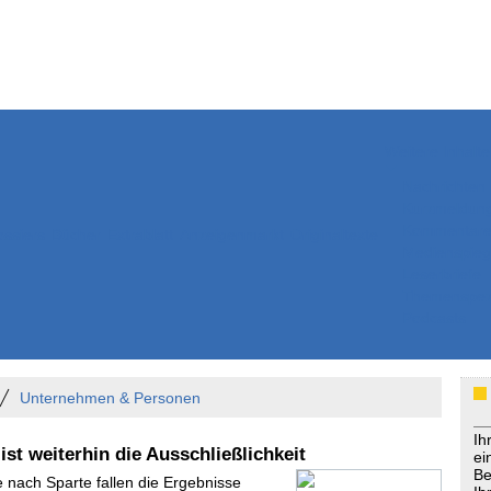
Weitere Inhalte
Nachrichten
Kurzmeldun
Kommentar
ssiers
Bücher
Extrablatt
Anzeigenmarkt
Originaltexte
Medienspieg
Leserbriefe
Themenspez
Podcasts
Unternehmen & Personen
Ih
ist weiterhin die Ausschließlichkeit
ei
Be
e nach Sparte fallen die Ergebnisse