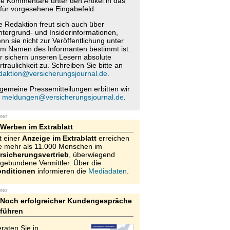
re Kommentare unter den Artikel in das
für vorgesehene Eingabefeld.
e Redaktion freut sich auch über
ntergrund- und Insiderinformationen,
nn sie nicht zur Veröffentlichung unter
m Namen des Informanten bestimmt ist.
r sichern unseren Lesern absolute
rtraulichkeit zu. Schreiben Sie bitte an
daktion@versicherungsjournal.de
.
lgemeine Pressemitteilungen erbitten wir
n
meldungen@versicherungsjournal.de
.
UNG
Werben im Extrablatt
t einer
Anzeige im Extrablatt
erreichen
e mehr als 11.000 Menschen im
rsicherungsvertrieb
, überwiegend
gebundene Vermittler. Über die
nditionen
informieren die
Mediadaten
.
UNG
Noch erfolgreicher Kundengespräche
führen
raten Sie in