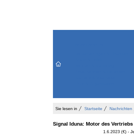
Themenbereiche
Versicherungen & Finanzen
Markt & Politik
Do
Vertrieb & Marketing
Unternehmen & Personen
Karriere & Mitarbeiter
Büro & Organisation
Sie lesen in
Startseite
Nachrichten
Signal Iduna: Motor des Vertriebs 
1.6.2023 (€) - J