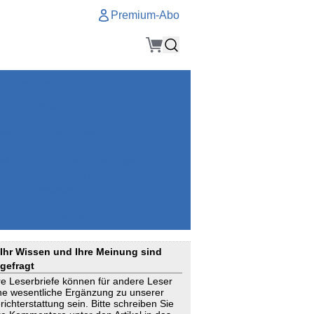
Premium-Abo
Service
Premium-Abo
Kontakt
gen
Häufige Fragen
e
VersicherungsJournal als Startseite
el
Nutzungsrechte erhalten
Mitteilung an die Redaktion
ial
Newsletter
RSS
Suchagenten
Ihr Wissen und Ihre Meinung sind
gefragt
re Leserbriefe können für andere Leser
ne wesentliche Ergänzung zu unserer
richterstattung sein. Bitte schreiben Sie