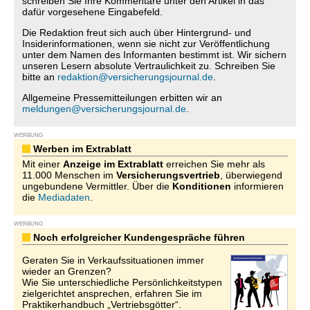
schreiben Sie Ihre Kommentare unter den Artikel in das
dafür vorgesehene Eingabefeld.
Die Redaktion freut sich auch über Hintergrund- und
Insiderinformationen, wenn sie nicht zur Veröffentlichung
unter dem Namen des Informanten bestimmt ist. Wir sichern
unseren Lesern absolute Vertraulichkeit zu. Schreiben Sie
bitte an
redaktion@versicherungsjournal.de
.
Allgemeine Pressemitteilungen erbitten wir an
meldungen@versicherungsjournal.de
.
WERBUNG
Werben im Extrablatt
Mit einer
Anzeige im Extrablatt
erreichen Sie mehr als
11.000 Menschen im
Versicherungsvertrieb
, überwiegend
ungebundene Vermittler. Über die
Konditionen
informieren
die
Mediadaten
.
WERBUNG
Noch erfolgreicher Kundengespräche führen
Geraten Sie in Verkaufssituationen immer
wieder an Grenzen?
Wie Sie unterschiedliche Persönlichkeitstypen
zielgerichtet ansprechen, erfahren Sie im
Praktikerhandbuch „Vertriebsgötter“.