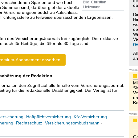
Ih
 verschiedenen Sparten und wie hoch
Bild: Christian
da
n Summen sind, darüber gibt der aktuelle
Lietzmann
er Versicherungsombudsfrau Aufschluss.
Di
hlichtungsstelle zu teilweise überraschenden Ergebnissen.
Hi
we
de
Wi
ten des VersicherungsJournals frei zugänglich. Der exklusive
Ve
e auch für Beiträge, die älter als 30 Tage sind.
re
Al
a
remium-Abonnement erwerben
WERB
schätzung der Redaktion
Mi
halten den Zugriff auf alle Inhalte vom VersicherungsJournal.
Si
trag für die redaktionelle Unabhängigkeit. Der Verlag ist für
Ve
un
Ko
WERB
ersicherung
·
Haftpflichtversicherung
·
Kfz-Versicherung
·
cherung
·
Rechtsschutz
·
Versicherungsombudsmann
·
Ge