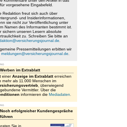
re Kommentare unter den Artikel in das
für vorgesehene Eingabefeld.
e Redaktion freut sich auch über
ntergrund- und Insiderinformationen,
nn sie nicht zur Veröffentlichung unter
m Namen des Informanten bestimmt ist.
r sichern unseren Lesern absolute
rtraulichkeit zu. Schreiben Sie bitte an
daktion@versicherungsjournal.de
.
lgemeine Pressemitteilungen erbitten wir
n
meldungen@versicherungsjournal.de
.
UNG
Werben im Extrablatt
t einer
Anzeige im Extrablatt
erreichen
e mehr als 11.000 Menschen im
rsicherungsvertrieb
, überwiegend
gebundene Vermittler. Über die
nditionen
informieren die
Mediadaten
.
UNG
Noch erfolgreicher Kundengespräche
führen
raten Sie in