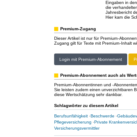
Eingaben in den
die verhandelte
Jahresbericht d
Hier kam die Sc
Premium-Zugang
Dieser Artikel ist nur für Premium-Abonnen
Zugang gilt für Texte mit Premium-Inhalt wi
Login mit Premium-Abonnement
P
Premium-Abonnement auch als Wert
Premium-Abonnentinnen und -Abonnenten er
Sie leisten zudem einen unverzichtbaren Bei
diese Wertschätzung sehr dankbar.
Schlagwörter zu diesem Artikel
Berufsunfähigkeit
·
Beschwerde
·
Gebäudev
Pflegeversicherung
·
Private Krankenversi
Versicherungsvermittler