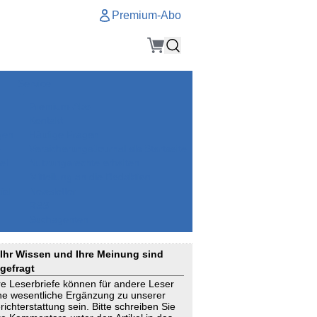
Premium-Abo
Service
Premium-Abo
Kontakt
gen
Häufige Fragen
e
VersicherungsJournal als Startseite
el
Nutzungsrechte erhalten
Mitteilung an die Redaktion
ial
Newsletter
RSS
Suchagenten
Ihr Wissen und Ihre Meinung sind
gefragt
re Leserbriefe können für andere Leser
ne wesentliche Ergänzung zu unserer
richterstattung sein. Bitte schreiben Sie