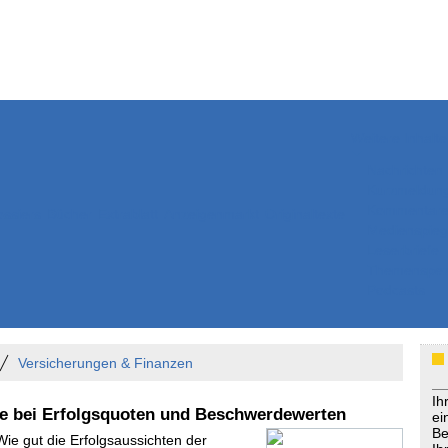
Weitere Inhalte
Nachrichten
Kurzmeldun
Kommentar
ssiers
Bücher
Extrablatt
Anzeigenmarkt
Originaltexte
Medienspieg
Leserbriefe
Themenspez
Podcasts
Versicherungen & Finanzen
Ih
e bei Erfolgsquoten und Beschwerdewerten
ei
Be
Wie gut die Erfolgsaussichten der