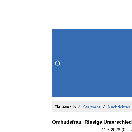
Themenbereiche
Versicherungen & Finanzen
Markt & Politik
Do
Vertrieb & Marketing
Unternehmen & Personen
Karriere & Mitarbeiter
Büro & Organisation
Sie lesen in
Startseite
Nachrichten
Ombudsfrau: Riesige Unterschied
11.5.2026 (€) - 