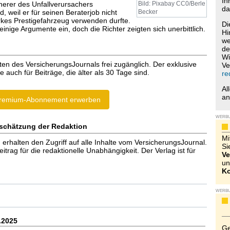
Ih
cherer des Unfallverursachers
Bild: Pixabay CC0/Berle
da
d, weil er für seinen Beraterjob nicht
Becker
rkes Prestigefahrzeug verwenden durfte.
Di
einige Argumente ein, doch die Richter zeigten sich unerbittlich.
Hi
we
de
Wi
ten des VersicherungsJournals frei zugänglich. Der exklusive
Ve
e auch für Beiträge, die älter als 30 Tage sind.
re
Al
a
remium-Abonnement erwerben
WERB
schätzung der Redaktion
Mi
halten den Zugriff auf alle Inhalte vom VersicherungsJournal.
Si
trag für die redaktionelle Unabhängigkeit. Der Verlag ist für
Ve
un
Ko
WERB
.2025
Ge