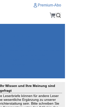
Premium-Abo
Service
Premium-Abo
Kontakt
gen
Häufige Fragen
e
VersicherungsJournal als Startseite
el
Nutzungsrechte erhalten
Mitteilung an die Redaktion
ial
Newsletter
RSS
Suchagenten
Ihr Wissen und Ihre Meinung sind
gefragt
re Leserbriefe können für andere Leser
ne wesentliche Ergänzung zu unserer
richterstattung sein. Bitte schreiben Sie