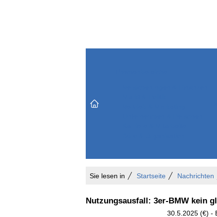
Themenbereiche
Versicherungen & Finanzen
Markt & Politik
Do
Vertrieb & Marketing
Unternehmen & Personen
Karriere & Mitarbeiter
Büro & Organisation
Sie lesen in
Startseite
Nachrichten
Nutzungsausfall: 3er-BMW kein gl
30.5.2025 (€) -