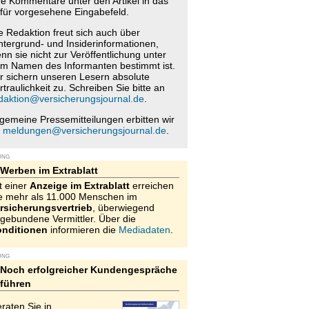
re Kommentare unter den Artikel in das
für vorgesehene Eingabefeld.
e Redaktion freut sich auch über
ntergrund- und Insiderinformationen,
nn sie nicht zur Veröffentlichung unter
m Namen des Informanten bestimmt ist.
r sichern unseren Lesern absolute
rtraulichkeit zu. Schreiben Sie bitte an
daktion@versicherungsjournal.de
.
lgemeine Pressemitteilungen erbitten wir
n
meldungen@versicherungsjournal.de
.
UNG
Werben im Extrablatt
t einer
Anzeige im Extrablatt
erreichen
e mehr als 11.000 Menschen im
rsicherungsvertrieb
, überwiegend
gebundene Vermittler. Über die
nditionen
informieren die
Mediadaten
.
UNG
Noch erfolgreicher Kundengespräche
führen
raten Sie in