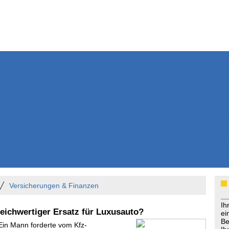
Weitere Inhalte
Nachrichten
Kurzmeldun
Kommentar
ssiers
Bücher
Extrablatt
Anzeigenmarkt
Originaltexte
Medienspieg
Leserbriefe
Themenspez
Podcasts
Versicherungen & Finanzen
Ih
eichwertiger Ersatz für Luxusauto?
ei
Be
 Ein Mann forderte vom Kfz-