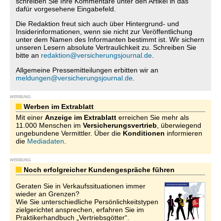
schreiben Sie Ihre Kommentare unter den Artikel in das
dafür vorgesehene Eingabefeld.
Die Redaktion freut sich auch über Hintergrund- und
Insiderinformationen, wenn sie nicht zur Veröffentlichung
unter dem Namen des Informanten bestimmt ist. Wir sichern
unseren Lesern absolute Vertraulichkeit zu. Schreiben Sie
bitte an
redaktion@versicherungsjournal.de
.
Allgemeine Pressemitteilungen erbitten wir an
meldungen@versicherungsjournal.de
.
WERBUNG
Werben im Extrablatt
Mit einer
Anzeige im Extrablatt
erreichen Sie mehr als
11.000 Menschen im
Versicherungsvertrieb
, überwiegend
ungebundene Vermittler. Über die
Konditionen
informieren
die
Mediadaten
.
WERBUNG
Noch erfolgreicher Kundengespräche führen
Geraten Sie in Verkaufssituationen immer
wieder an Grenzen?
Wie Sie unterschiedliche Persönlichkeitstypen
zielgerichtet ansprechen, erfahren Sie im
Praktikerhandbuch „Vertriebsgötter“.