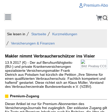
Premium-Abo
Sie lesen in
Startseite
Kurzmeldungen
Versicherungen & Finanzen
Makler nimmt Verbraucherschützer ins Visier
13.9.2017 (€) - Der auf Berufsunfähigkeits-
(BU-) und private Krankenversicherungen
Bild: Pixabay CC0
spezialisierte Versicherungsmakler Frank
Dietrich aus Potsdam hat kürzlich die Petition „Ihre Stimme für
einen qualifizierten Verbraucherschutz. Fachlich kompetent und
haftend“ gestartet. Diese richtet sich an Klaus Müller, Vorstand
des Verbraucherzentrale Bundesverbands e.V. (VZBV).
Premium-Zugang
Dieser Artikel ist nur für Premium-Abonnenten des
VersicherungsJournals frei zugänglich. Der exklusive Zugang gilt
für Texte mit Premium-Inhalt wie auch für Beiträge, die älter als