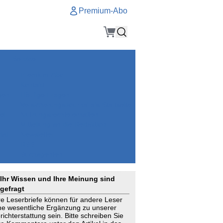
Premium-Abo
Service
Premium-Abo
Kontakt
gen
Häufige Fragen
e
VersicherungsJournal als Startseite
el
Nutzungsrechte erhalten
Mitteilung an die Redaktion
ial
Newsletter
RSS
Suchagenten
Ihr Wissen und Ihre Meinung sind
gefragt
re Leserbriefe können für andere Leser
ne wesentliche Ergänzung zu unserer
richterstattung sein. Bitte schreiben Sie