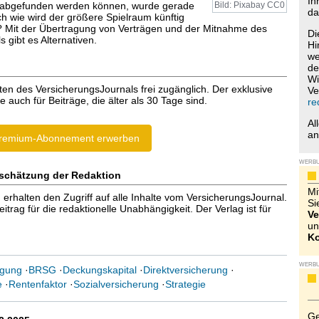
Ih
 abgefunden werden können, wurde gerade
Bild: Pixabay CC0
da
 wie wird der größere Spielraum künftig
 Mit der Übertragung von Verträgen und der Mitnahme des
Di
 gibt es Alternativen.
Hi
we
de
Wi
ten des VersicherungsJournals frei zugänglich. Der exklusive
Ve
e auch für Beiträge, die älter als 30 Tage sind.
re
Al
a
remium-Abonnement erwerben
WERB
schätzung der Redaktion
Mi
halten den Zugriff auf alle Inhalte vom VersicherungsJournal.
Si
trag für die redaktionelle Unabhängigkeit. Der Verlag ist für
Ve
un
Ko
WERB
rgung
·
BRSG
·
Deckungskapital
·
Direktversicherung
·
e
·
Rentenfaktor
·
Sozialversicherung
·
Strategie
Ge