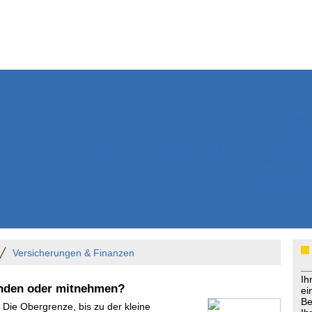
Weitere Inhalte
Nachrichten
Kurzmeldun
Kommentar
ssiers
Bücher
Extrablatt
Anzeigenmarkt
Originaltexte
Medienspieg
Leserbriefe
Themenspez
Podcasts
Versicherungen & Finanzen
Ih
inden oder mitnehmen?
ei
Be
 Die Obergrenze, bis zu der kleine