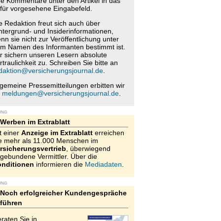
re Kommentare unter den Artikel in das
für vorgesehene Eingabefeld.
e Redaktion freut sich auch über
ntergrund- und Insiderinformationen,
nn sie nicht zur Veröffentlichung unter
m Namen des Informanten bestimmt ist.
r sichern unseren Lesern absolute
rtraulichkeit zu. Schreiben Sie bitte an
daktion@versicherungsjournal.de
.
lgemeine Pressemitteilungen erbitten wir
n
meldungen@versicherungsjournal.de
.
UNG
Werben im Extrablatt
t einer
Anzeige im Extrablatt
erreichen
e mehr als 11.000 Menschen im
rsicherungsvertrieb
, überwiegend
gebundene Vermittler. Über die
nditionen
informieren die
Mediadaten
.
UNG
Noch erfolgreicher Kundengespräche
führen
raten Sie in