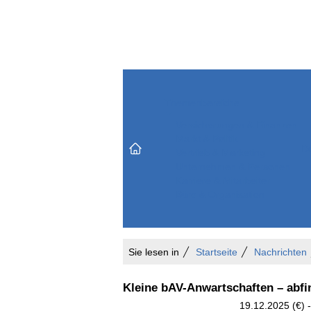
Themenbereiche
Versicherungen & Finanzen
Markt & Politik
Do
Vertrieb & Marketing
Unternehmen & Personen
Karriere & Mitarbeiter
Büro & Organisation
Sie lesen in
Startseite
Nachrichten
Kleine bAV-Anwartschaften – abf
19.12.2025 (€) -