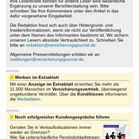
Ihre Leserbriefe können für andere Leser eine wesentliche
Ergänzung zu unserer Berichterstattung sein. Bitte
schreiben Sie Ihre Kommentare unter den Artikel in das
dafür vorgesehene Eingabefeld.
Die Redaktion freut sich auch über Hintergrund- und
Insiderinformationen, wenn sie nicht zur Veröffentlichung
unter dem Namen des Informanten bestimmt ist. Wir sichern
unseren Lesern absolute Vertraulichkeit zu. Schreiben Sie
bitte an
redaktion@versicherungsjournal.de
.
Allgemeine Pressemitteilungen erbitten wir an
meldungen@versicherungsjournal.de
.
WERBUNG
Werben im Extrablatt
Mit einer
Anzeige im Extrablatt
erreichen Sie mehr als
11.000 Menschen im
Versicherungsvertrieb
, überwiegend
ungebundene Vermittler. Über die
Konditionen
informieren
die
Mediadaten
.
WERBUNG
Noch erfolgreicher Kundengespräche führen
Geraten Sie in Verkaufssituationen immer
wieder an Grenzen?
Wie Sie unterschiedliche Persönlichkeitstypen