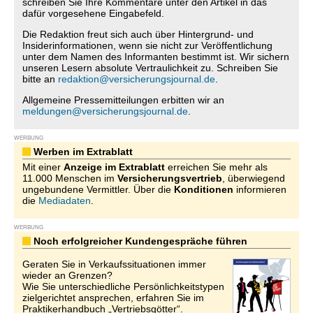
schreiben Sie Ihre Kommentare unter den Artikel in das
dafür vorgesehene Eingabefeld.
Die Redaktion freut sich auch über Hintergrund- und
Insiderinformationen, wenn sie nicht zur Veröffentlichung
unter dem Namen des Informanten bestimmt ist. Wir sichern
unseren Lesern absolute Vertraulichkeit zu. Schreiben Sie
bitte an
redaktion@versicherungsjournal.de
.
Allgemeine Pressemitteilungen erbitten wir an
meldungen@versicherungsjournal.de
.
WERBUNG
Werben im Extrablatt
Mit einer
Anzeige im Extrablatt
erreichen Sie mehr als
11.000 Menschen im
Versicherungsvertrieb
, überwiegend
ungebundene Vermittler. Über die
Konditionen
informieren
die
Mediadaten
.
WERBUNG
Noch erfolgreicher Kundengespräche führen
Geraten Sie in Verkaufssituationen immer
wieder an Grenzen?
Wie Sie unterschiedliche Persönlichkeitstypen
zielgerichtet ansprechen, erfahren Sie im
Praktikerhandbuch „Vertriebsgötter“.