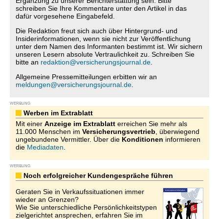
Ergänzung zu unserer Berichterstattung sein. Bitte
schreiben Sie Ihre Kommentare unter den Artikel in das
dafür vorgesehene Eingabefeld.
Die Redaktion freut sich auch über Hintergrund- und
Insiderinformationen, wenn sie nicht zur Veröffentlichung
unter dem Namen des Informanten bestimmt ist. Wir sichern
unseren Lesern absolute Vertraulichkeit zu. Schreiben Sie
bitte an
redaktion@versicherungsjournal.de
.
Allgemeine Pressemitteilungen erbitten wir an
meldungen@versicherungsjournal.de
.
WERBUNG
Werben im Extrablatt
Mit einer
Anzeige im Extrablatt
erreichen Sie mehr als
11.000 Menschen im
Versicherungsvertrieb
, überwiegend
ungebundene Vermittler. Über die
Konditionen
informieren
die
Mediadaten
.
WERBUNG
Noch erfolgreicher Kundengespräche führen
Geraten Sie in Verkaufssituationen immer
wieder an Grenzen?
Wie Sie unterschiedliche Persönlichkeitstypen
zielgerichtet ansprechen, erfahren Sie im