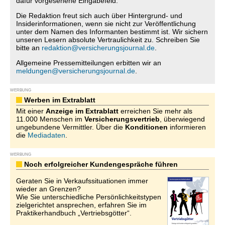
dafür vorgesehene Eingabefeld.
Die Redaktion freut sich auch über Hintergrund- und
Insiderinformationen, wenn sie nicht zur Veröffentlichung
unter dem Namen des Informanten bestimmt ist. Wir sichern
unseren Lesern absolute Vertraulichkeit zu. Schreiben Sie
bitte an
redaktion@versicherungsjournal.de
.
Allgemeine Pressemitteilungen erbitten wir an
meldungen@versicherungsjournal.de
.
WERBUNG
Werben im Extrablatt
Mit einer
Anzeige im Extrablatt
erreichen Sie mehr als
11.000 Menschen im
Versicherungsvertrieb
, überwiegend
ungebundene Vermittler. Über die
Konditionen
informieren
die
Mediadaten
.
WERBUNG
Noch erfolgreicher Kundengespräche führen
Geraten Sie in Verkaufssituationen immer
wieder an Grenzen?
Wie Sie unterschiedliche Persönlichkeitstypen
zielgerichtet ansprechen, erfahren Sie im
Praktikerhandbuch „Vertriebsgötter“.