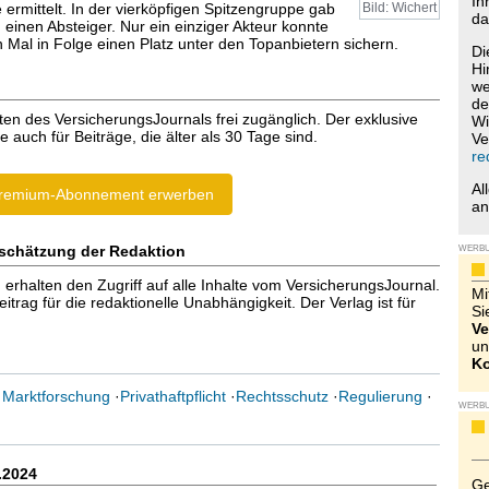
Ih
 ermittelt. In der vierköpfigen Spitzengruppe gab
Bild: Wichert
da
 einen Absteiger. Nur ein einziger Akteur konnte
 Mal in Folge einen Platz unter den Topanbietern sichern.
Di
Hi
we
de
ten des VersicherungsJournals frei zugänglich. Der exklusive
Wi
e auch für Beiträge, die älter als 30 Tage sind.
Ve
re
Al
remium-Abonnement erwerben
a
schätzung der Redaktion
WERB
halten den Zugriff auf alle Inhalte vom VersicherungsJournal.
Mi
trag für die redaktionelle Unabhängigkeit. Der Verlag ist für
Si
Ve
un
Ko
·
Marktforschung
·
Privathaftpflicht
·
Rechtsschutz
·
Regulierung
·
WERB
.2024
Ge