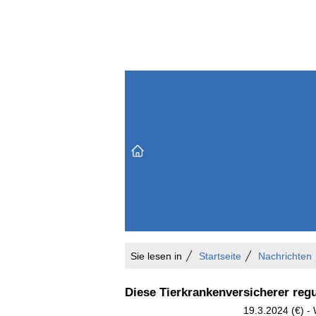
Themenbereiche
Versicherungen & Finanzen
Markt & Politik
Do
Vertrieb & Marketing
Unternehmen & Personen
Karriere & Mitarbeiter
Büro & Organisation
Sie lesen in
Startseite
Nachrichten
Diese Tierkrankenversicherer regu
19.3.2024 (€) -