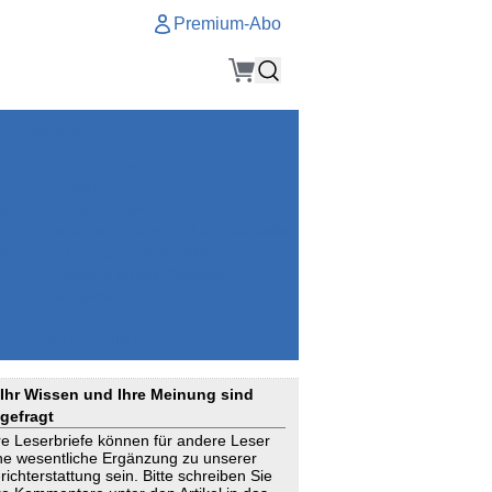
Premium-Abo
Service
Premium-Abo
Kontakt
gen
Häufige Fragen
e
VersicherungsJournal als Startseite
el
Nutzungsrechte erhalten
Mitteilung an die Redaktion
ial
Newsletter
RSS
Suchagenten
Ihr Wissen und Ihre Meinung sind
gefragt
re Leserbriefe können für andere Leser
ne wesentliche Ergänzung zu unserer
richterstattung sein. Bitte schreiben Sie