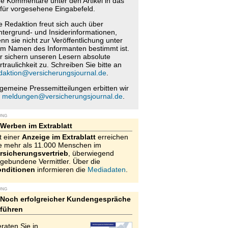
re Kommentare unter den Artikel in das
für vorgesehene Eingabefeld.
e Redaktion freut sich auch über
ntergrund- und Insiderinformationen,
nn sie nicht zur Veröffentlichung unter
m Namen des Informanten bestimmt ist.
r sichern unseren Lesern absolute
rtraulichkeit zu. Schreiben Sie bitte an
daktion@versicherungsjournal.de
.
lgemeine Pressemitteilungen erbitten wir
n
meldungen@versicherungsjournal.de
.
UNG
Werben im Extrablatt
t einer
Anzeige im Extrablatt
erreichen
e mehr als 11.000 Menschen im
rsicherungsvertrieb
, überwiegend
gebundene Vermittler. Über die
nditionen
informieren die
Mediadaten
.
UNG
Noch erfolgreicher Kundengespräche
führen
raten Sie in