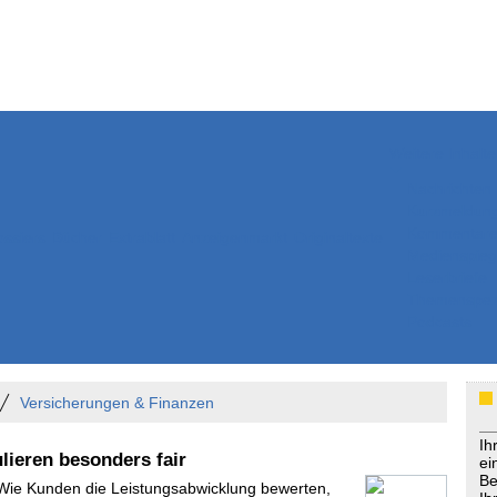
Weitere Inhalte
Nachrichten
Kurzmeldun
Kommentar
ssiers
Bücher
Extrablatt
Anzeigenmarkt
Originaltexte
Medienspieg
Leserbriefe
Themenspez
Podcasts
Versicherungen & Finanzen
Ih
lieren besonders fair
ei
Be
 Wie Kunden die Leistungsabwicklung bewerten,