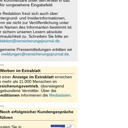
re Kommentare unter den Artikel in das
für vorgesehene Eingabefeld.
e Redaktion freut sich auch über
ntergrund- und Insiderinformationen,
nn sie nicht zur Veröffentlichung unter
m Namen des Informanten bestimmt ist.
r sichern unseren Lesern absolute
rtraulichkeit zu. Schreiben Sie bitte an
daktion@versicherungsjournal.de
.
lgemeine Pressemitteilungen erbitten wir
n
meldungen@versicherungsjournal.de
.
UNG
Werben im Extrablatt
t einer
Anzeige im Extrablatt
erreichen
e mehr als 11.000 Menschen im
rsicherungsvertrieb
, überwiegend
gebundene Vermittler. Über die
nditionen
informieren die
Mediadaten
.
UNG
Noch erfolgreicher Kundengespräche
führen
raten Sie in