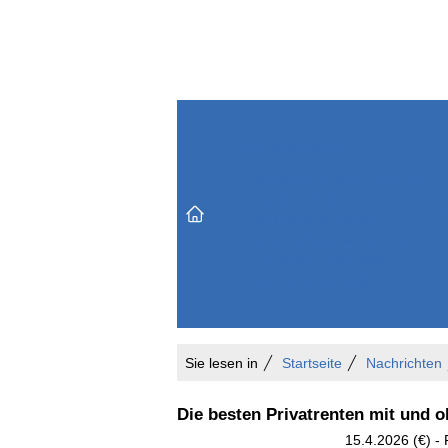
Themenbereiche
Versicherungen & Finanzen
Markt & Politik
Do
Vertrieb & Marketing
Unternehmen & Personen
Karriere & Mitarbeiter
Büro & Organisation
Sie lesen in
Startseite
Nachrichten
Die besten Privatrenten mit und o
15.4.2026 (€) -