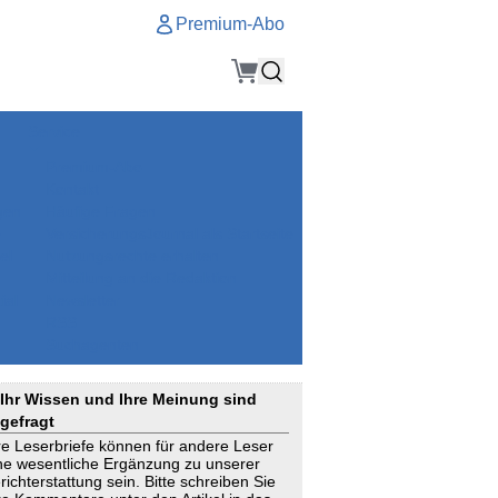
Premium-Abo
Service
Premium-Abo
Kontakt
gen
Häufige Fragen
e
VersicherungsJournal als Startseite
el
Nutzungsrechte erhalten
Mitteilung an die Redaktion
ial
Newsletter
RSS
Suchagenten
Ihr Wissen und Ihre Meinung sind
gefragt
re Leserbriefe können für andere Leser
ne wesentliche Ergänzung zu unserer
richterstattung sein. Bitte schreiben Sie