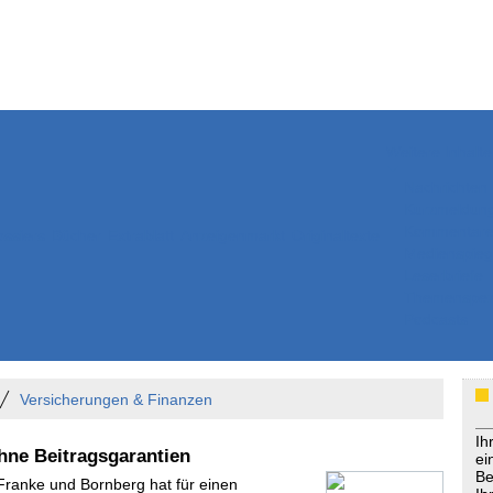
Weitere Inhalte
Nachrichten
Kurzmeldun
Kommentar
ssiers
Bücher
Extrablatt
Anzeigenmarkt
Originaltexte
Medienspieg
Leserbriefe
Themenspez
Podcasts
Versicherungen & Finanzen
Ih
hne Beitragsgarantien
ei
Be
 Franke und Bornberg hat für einen