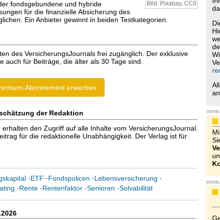
Ih
der fondsgebundene und hybride
Bild: Pixabay, CC0
da
sungen für die finanzielle Absicherung des
lichen. Ein Anbieter gewinnt in beiden Testkategorien.
Di
Hi
we
de
ten des VersicherungsJournals frei zugänglich. Der exklusive
Wi
e auch für Beiträge, die älter als 30 Tage sind.
Ve
re
Al
remium-Abonnement erwerben
a
schätzung der Redaktion
WERB
halten den Zugriff auf alle Inhalte vom VersicherungsJournal.
Mi
trag für die redaktionelle Unabhängigkeit. Der Verlag ist für
Si
Ve
un
Ko
skapital
·
ETF
·
Fondspolicen
·
Lebensversicherung
·
WERB
ating
·
Rente
·
Rentenfaktor
·
Senioren
·
Solvabilität
.2026
Ge