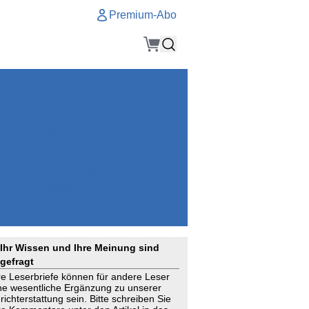
Premium-Abo
Service
Premium-Abo
Kontakt
gen
Häufige Fragen
e
VersicherungsJournal als Startseite
el
Nutzungsrechte erhalten
Mitteilung an die Redaktion
ial
Newsletter
RSS
Suchagenten
Ihr Wissen und Ihre Meinung sind
gefragt
re Leserbriefe können für andere Leser
ne wesentliche Ergänzung zu unserer
richterstattung sein. Bitte schreiben Sie