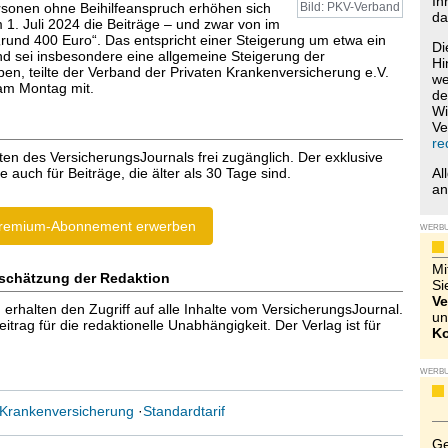
Ih
rsonen ohne Beihilfeanspruch erhöhen sich
Bild: PKV-Verband
da
 1. Juli 2024 die Beiträge – und zwar von im
„rund 400 Euro“. Das entspricht einer Steigerung um etwa ein
Di
und sei insbesondere eine allgemeine Steigerung der
Hi
en, teilte der Verband der Privaten Krankenversicherung e.V.
we
am Montag mit.
de
Wi
Ve
re
ten des VersicherungsJournals frei zugänglich. Der exklusive
e auch für Beiträge, die älter als 30 Tage sind.
Al
a
remium-Abonnement erwerben
WERB
Mi
schätzung der Redaktion
Si
Ve
halten den Zugriff auf alle Inhalte vom VersicherungsJournal.
un
trag für die redaktionelle Unabhängigkeit. Der Verlag ist für
Ko
WERB
 Krankenversicherung
·
Standardtarif
Ge