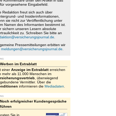
re Kommentare unter den Artikel in das
für vorgesehene Eingabefeld.
e Redaktion freut sich auch über
ntergrund- und Insiderinformationen,
nn sie nicht zur Veröffentlichung unter
m Namen des Informanten bestimmt ist.
r sichern unseren Lesern absolute
rtraulichkeit zu. Schreiben Sie bitte an
daktion@versicherungsjournal.de
.
lgemeine Pressemitteilungen erbitten wir
n
meldungen@versicherungsjournal.de
.
UNG
Werben im Extrablatt
t einer
Anzeige im Extrablatt
erreichen
e mehr als 11.000 Menschen im
rsicherungsvertrieb
, überwiegend
gebundene Vermittler. Über die
nditionen
informieren die
Mediadaten
.
UNG
Noch erfolgreicher Kundengespräche
führen
raten Sie in