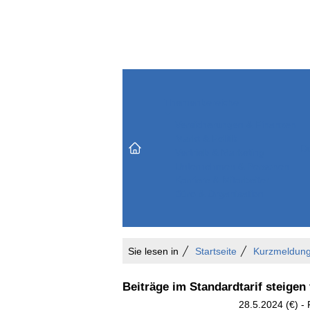
Themenbereiche
Versicherungen & Finanzen
Markt & Politik
Do
Vertrieb & Marketing
Unternehmen & Personen
Karriere & Mitarbeiter
Büro & Organisation
Sie lesen in
Startseite
Kurzmeldun
Beiträge im Standardtarif steigen
28.5.2024 (€) - 