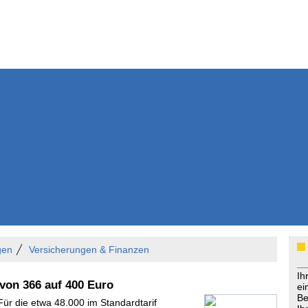
Weitere Inhalte
Nachrichten
Kurzmeldun
Kommentar
ssiers
Bücher
Extrablatt
Anzeigenmarkt
Originaltexte
Medienspieg
Leserbriefe
Themenspez
Podcasts
gen
Versicherungen & Finanzen
Ih
 von 366 auf 400 Euro
ei
Be
Für die etwa 48.000 im Standardtarif