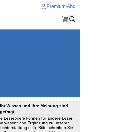
Premium-Abo
Service
Premium-Abo
Kontakt
gen
Häufige Fragen
e
VersicherungsJournal als Startseite
el
Nutzungsrechte erhalten
Mitteilung an die Redaktion
ial
Newsletter
RSS
Suchagenten
Ihr Wissen und Ihre Meinung sind
gefragt
re Leserbriefe können für andere Leser
ne wesentliche Ergänzung zu unserer
richterstattung sein. Bitte schreiben Sie