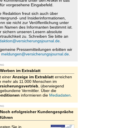
re Kommentare unter den Artikel in das
für vorgesehene Eingabefeld.
e Redaktion freut sich auch über
ntergrund- und Insiderinformationen,
nn sie nicht zur Veröffentlichung unter
m Namen des Informanten bestimmt ist.
r sichern unseren Lesern absolute
rtraulichkeit zu. Schreiben Sie bitte an
daktion@versicherungsjournal.de
.
lgemeine Pressemitteilungen erbitten wir
n
meldungen@versicherungsjournal.de
.
UNG
Werben im Extrablatt
t einer
Anzeige im Extrablatt
erreichen
e mehr als 11.000 Menschen im
rsicherungsvertrieb
, überwiegend
gebundene Vermittler. Über die
nditionen
informieren die
Mediadaten
.
UNG
Noch erfolgreicher Kundengespräche
führen
raten Sie in