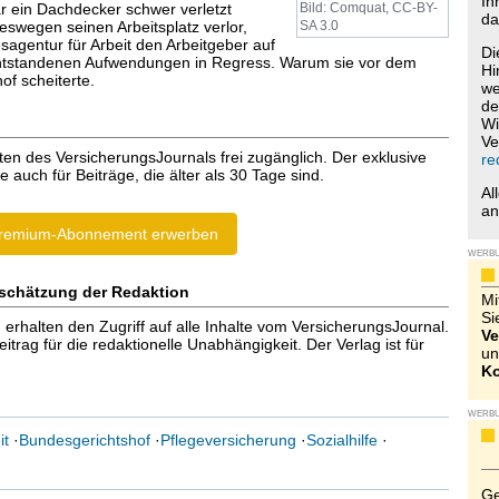
Ih
r ein Dachdecker schwer verletzt
Bild: Comquat, CC-BY-
da
eswegen seinen Arbeitsplatz verlor,
SA 3.0
agentur für Arbeit den Arbeitgeber auf
Di
entstandenen Aufwendungen in Regress. Warum sie vor dem
Hi
of scheiterte.
we
de
Wi
Ve
ten des VersicherungsJournals frei zugänglich. Der exklusive
re
e auch für Beiträge, die älter als 30 Tage sind.
Al
a
remium-Abonnement erwerben
WERB
schätzung der Redaktion
Mi
Si
halten den Zugriff auf alle Inhalte vom VersicherungsJournal.
Ve
trag für die redaktionelle Unabhängigkeit. Der Verlag ist für
un
Ko
WERB
it
·
Bundesgerichtshof
·
Pflegeversicherung
·
Sozialhilfe
·
Ge