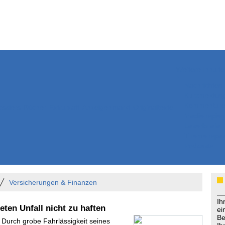
Weitere Inhalte
Nachrichten
Kurzmeldun
Kommentar
ssiers
Bücher
Extrablatt
Anzeigenmarkt
Originaltexte
Medienspieg
Leserbriefe
Themenspez
Podcasts
Versicherungen & Finanzen
Ih
eten Unfall nicht zu haften
ei
Be
- Durch grobe Fahrlässigkeit seines