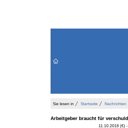
Themenbereiche
Versicherungen & Finanzen
Markt & Politik
Do
Vertrieb & Marketing
Unternehmen & Personen
Karriere & Mitarbeiter
Büro & Organisation
Sie lesen in
Startseite
Nachrichten
Arbeitgeber braucht für verschuld
11.10.2018 (€) 