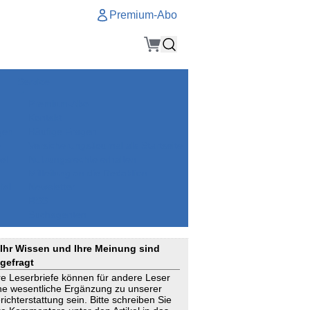
Premium-Abo
Service
Premium-Abo
Kontakt
gen
Häufige Fragen
e
VersicherungsJournal als Startseite
el
Nutzungsrechte erhalten
Mitteilung an die Redaktion
ial
Newsletter
RSS
Suchagenten
Ihr Wissen und Ihre Meinung sind
gefragt
re Leserbriefe können für andere Leser
ne wesentliche Ergänzung zu unserer
richterstattung sein. Bitte schreiben Sie