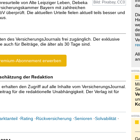
Ih
hresurteile von Alte Leipziger Leben, Debeka
Bild: Pixabay, CC0
da
rsicherungskammer Bayern mit zahlreichen
V überprüft. Die aktuellen Urteile fielen aktuell teils besser und
Di
aus.
Hi
we
de
Wi
ten des VersicherungsJournals frei zugänglich. Der exklusive
Ve
e auch für Beiträge, die älter als 30 Tage sind.
re
Al
a
remium-Abonnement erwerben
WERB
schätzung der Redaktion
Mi
halten den Zugriff auf alle Inhalte vom VersicherungsJournal.
Si
trag für die redaktionelle Unabhängigkeit. Der Verlag ist für
Ve
un
Ko
WERB
rktanteil
·
Rating
·
Rückversicherung
·
Senioren
·
Solvabilität
·
Ge