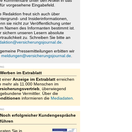
re Kommentare unter den Artikel in das
für vorgesehene Eingabefeld.
e Redaktion freut sich auch über
ntergrund- und Insiderinformationen,
nn sie nicht zur Veröffentlichung unter
m Namen des Informanten bestimmt ist.
r sichern unseren Lesern absolute
rtraulichkeit zu. Schreiben Sie bitte an
daktion@versicherungsjournal.de
.
lgemeine Pressemitteilungen erbitten wir
n
meldungen@versicherungsjournal.de
.
UNG
Werben im Extrablatt
t einer
Anzeige im Extrablatt
erreichen
e mehr als 11.000 Menschen im
rsicherungsvertrieb
, überwiegend
gebundene Vermittler. Über die
nditionen
informieren die
Mediadaten
.
UNG
Noch erfolgreicher Kundengespräche
führen
raten Sie in