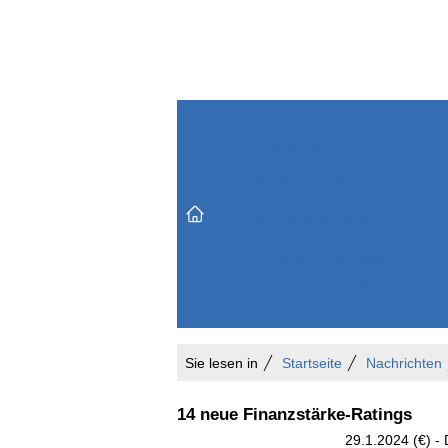
Themenbereiche
Versicherungen & Finanzen
Markt & Politik
Do
Vertrieb & Marketing
Unternehmen & Personen
Karriere & Mitarbeiter
Büro & Organisation
Sie lesen in
Startseite
Nachrichten
14 neue Finanzstärke-Ratings
29.1.2024 (€) -