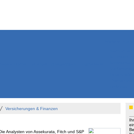
Weitere Inhalte
Nachrichten
Kurzmeldun
Kommentar
ssiers
Bücher
Extrablatt
Anzeigenmarkt
Originaltexte
Medienspieg
Leserbriefe
Themenspez
Podcasts
Versicherungen & Finanzen
Ih
ei
Be
 Die Analysten von Assekurata, Fitch und S&P