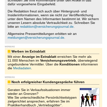
schreiben Sie Ihre Kommentare unter den Artikel in das
dafür vorgesehene Eingabefeld.
Die Redaktion freut sich auch über Hintergrund- und
Insiderinformationen, wenn sie nicht zur Veröffentlichung
unter dem Namen des Informanten bestimmt ist. Wir sichern
unseren Lesern absolute Vertraulichkeit zu. Schreiben Sie
bitte an
redaktion@versicherungsjournal.de
.
Allgemeine Pressemitteilungen erbitten wir an
meldungen@versicherungsjournal.de
.
WERBUNG
Werben im Extrablatt
Mit einer
Anzeige im Extrablatt
erreichen Sie mehr als
11.000 Menschen im
Versicherungsvertrieb
, überwiegend
ungebundene Vermittler. Über die
Konditionen
informieren
die
Mediadaten
.
WERBUNG
Noch erfolgreicher Kundengespräche führen
Geraten Sie in Verkaufssituationen immer
wieder an Grenzen?
Wie Sie unterschiedliche Persönlichkeitstypen
zielgerichtet ansprechen, erfahren Sie im
Praktikerhandbuch „Vertriebsgötter“.