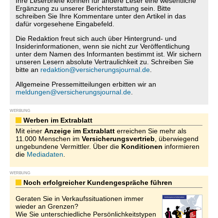
Ihre Leserbriefe können für andere Leser eine wesentliche
Ergänzung zu unserer Berichterstattung sein. Bitte
schreiben Sie Ihre Kommentare unter den Artikel in das
dafür vorgesehene Eingabefeld.
Die Redaktion freut sich auch über Hintergrund- und
Insiderinformationen, wenn sie nicht zur Veröffentlichung
unter dem Namen des Informanten bestimmt ist. Wir sichern
unseren Lesern absolute Vertraulichkeit zu. Schreiben Sie
bitte an
redaktion@versicherungsjournal.de
.
Allgemeine Pressemitteilungen erbitten wir an
meldungen@versicherungsjournal.de
.
WERBUNG
Werben im Extrablatt
Mit einer
Anzeige im Extrablatt
erreichen Sie mehr als
11.000 Menschen im
Versicherungsvertrieb
, überwiegend
ungebundene Vermittler. Über die
Konditionen
informieren
die
Mediadaten
.
WERBUNG
Noch erfolgreicher Kundengespräche führen
Geraten Sie in Verkaufssituationen immer
wieder an Grenzen?
Wie Sie unterschiedliche Persönlichkeitstypen