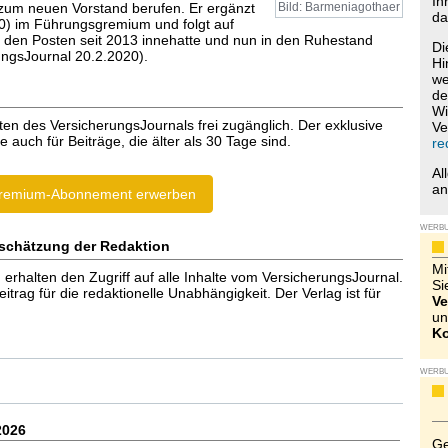
Ih
zum neuen Vorstand berufen. Er ergänzt
Bild: Barmeniagothaer
da
60) im Führungsgremium und folgt auf
r den Posten seit 2013 innehatte und nun in den Ruhestand
Di
ungsJournal 20.2.2020).
Hi
we
de
Wi
ten des VersicherungsJournals frei zugänglich. Der exklusive
Ve
e auch für Beiträge, die älter als 30 Tage sind.
re
Al
a
remium-Abonnement erwerben
WERB
schätzung der Redaktion
Mi
halten den Zugriff auf alle Inhalte vom VersicherungsJournal.
Si
trag für die redaktionelle Unabhängigkeit. Der Verlag ist für
Ve
un
Ko
WERB
2026
Ge