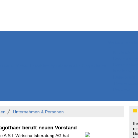
Weitere Inhalte
Nachrichten
Kurzmeldun
Kommentar
ssiers
Bücher
Extrablatt
Anzeigenmarkt
Originaltexte
Medienspieg
Leserbriefe
Themenspez
Podcasts
gen
Unternehmen & Personen
Ih
gothaer beruft neuen Vorstand
ei
Be
ie A.S.I. Wirtschaftsberatung AG hat