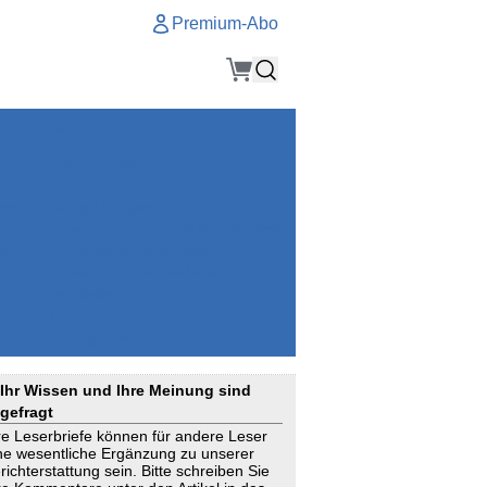
Premium-Abo
Service
Premium-Abo
Kontakt
gen
Häufige Fragen
e
VersicherungsJournal als Startseite
el
Nutzungsrechte erhalten
Mitteilung an die Redaktion
ial
Newsletter
RSS
Suchagenten
Ihr Wissen und Ihre Meinung sind
gefragt
re Leserbriefe können für andere Leser
ne wesentliche Ergänzung zu unserer
richterstattung sein. Bitte schreiben Sie