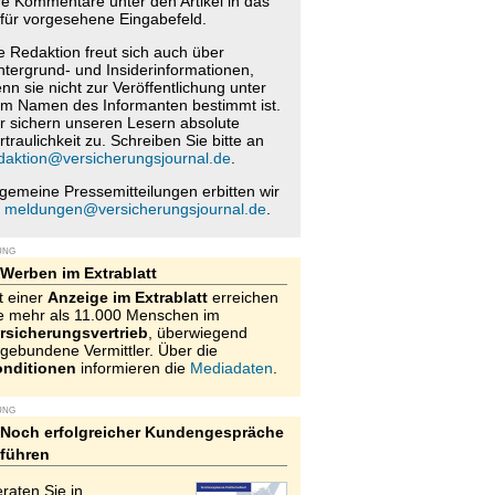
re Kommentare unter den Artikel in das
für vorgesehene Eingabefeld.
e Redaktion freut sich auch über
ntergrund- und Insiderinformationen,
nn sie nicht zur Veröffentlichung unter
m Namen des Informanten bestimmt ist.
r sichern unseren Lesern absolute
rtraulichkeit zu. Schreiben Sie bitte an
daktion@versicherungsjournal.de
.
lgemeine Pressemitteilungen erbitten wir
n
meldungen@versicherungsjournal.de
.
UNG
Werben im Extrablatt
t einer
Anzeige im Extrablatt
erreichen
e mehr als 11.000 Menschen im
rsicherungsvertrieb
, überwiegend
gebundene Vermittler. Über die
nditionen
informieren die
Mediadaten
.
UNG
Noch erfolgreicher Kundengespräche
führen
raten Sie in