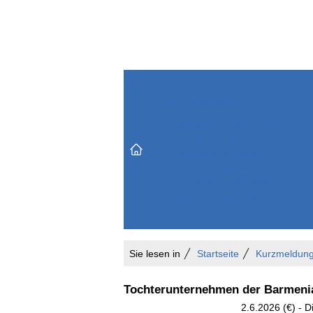
Themenbereiche
Versicherungen & Finanzen
Markt & Politik
Do
Vertrieb & Marketing
Unternehmen & Personen
Karriere & Mitarbeiter
Büro & Organisation
Sie lesen in
Startseite
Kurzmeldun
Tochterunternehmen der Barmenia
2.6.2026 (€) - D