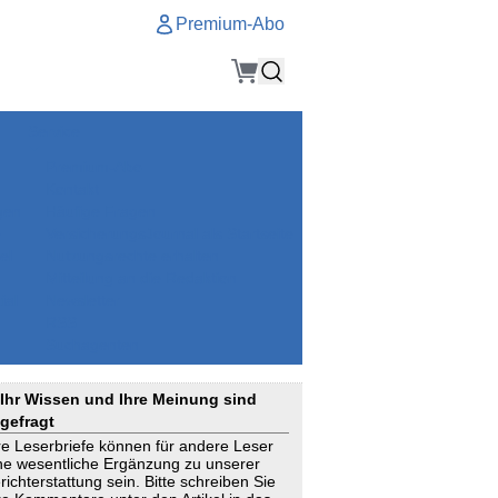
Premium-Abo
Service
Premium-Abo
Kontakt
gen
Häufige Fragen
e
VersicherungsJournal als Startseite
el
Nutzungsrechte erhalten
Mitteilung an die Redaktion
ial
Newsletter
RSS
Suchagenten
Ihr Wissen und Ihre Meinung sind
gefragt
re Leserbriefe können für andere Leser
ne wesentliche Ergänzung zu unserer
richterstattung sein. Bitte schreiben Sie