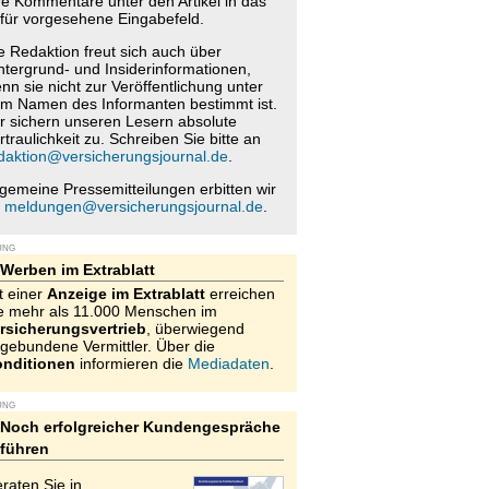
re Kommentare unter den Artikel in das
für vorgesehene Eingabefeld.
e Redaktion freut sich auch über
ntergrund- und Insiderinformationen,
nn sie nicht zur Veröffentlichung unter
m Namen des Informanten bestimmt ist.
r sichern unseren Lesern absolute
rtraulichkeit zu. Schreiben Sie bitte an
daktion@versicherungsjournal.de
.
lgemeine Pressemitteilungen erbitten wir
n
meldungen@versicherungsjournal.de
.
UNG
Werben im Extrablatt
t einer
Anzeige im Extrablatt
erreichen
e mehr als 11.000 Menschen im
rsicherungsvertrieb
, überwiegend
gebundene Vermittler. Über die
nditionen
informieren die
Mediadaten
.
UNG
Noch erfolgreicher Kundengespräche
führen
raten Sie in