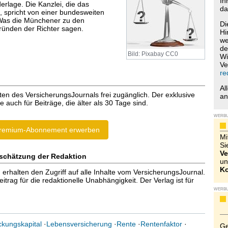
Ih
erlage. Die Kanzlei, die das
da
, spricht von einer bundesweiten
 Was die Münchener zu den
Di
ünden der Richter sagen.
Hi
we
de
Bild: Pixabay CC0
Wi
Ve
re
Al
ten des VersicherungsJournals frei zugänglich. Der exklusive
a
e auch für Beiträge, die älter als 30 Tage sind.
WERB
remium-Abonnement erwerben
Mi
Si
Ve
schätzung der Redaktion
un
Ko
halten den Zugriff auf alle Inhalte vom VersicherungsJournal.
trag für die redaktionelle Unabhängigkeit. Der Verlag ist für
WERB
kungskapital
·
Lebensversicherung
·
Rente
·
Rentenfaktor
·
Ge