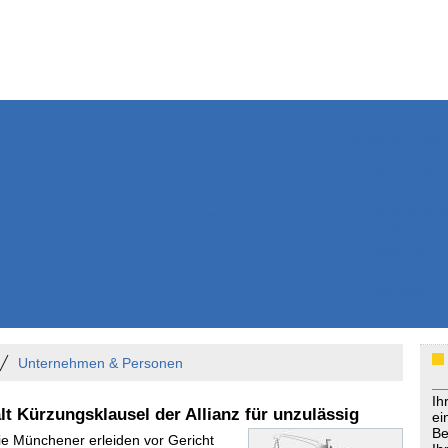
Weitere Inhalte
Nachrichten
Kurzmeldun
Kommentar
ssiers
Bücher
Extrablatt
Anzeigenmarkt
Originaltexte
Medienspieg
Leserbriefe
Themenspez
Podcasts
Unternehmen & Personen
Ih
lt Kürzungsklausel der Allianz für unzulässig
ei
Be
Die Münchener erleiden vor Gericht