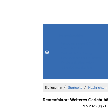
Themenbereiche
Versicherungen & Finanzen
Markt & Politik
Do
Vertrieb & Marketing
Unternehmen & Personen
Karriere & Mitarbeiter
Büro & Organisation
Sie lesen in
Startseite
Nachrichten
Rentenfaktor: Weiteres Gericht hä
9.5.2025 (€) - 