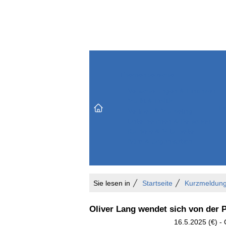
Themenbereiche
Versicherungen & Finanzen
Markt & Politik
Do
Vertrieb & Marketing
Unternehmen & Personen
Karriere & Mitarbeiter
Büro & Organisation
Sie lesen in
Startseite
Kurzmeldun
Oliver Lang wendet sich von der 
16.5.2025 (€) - 