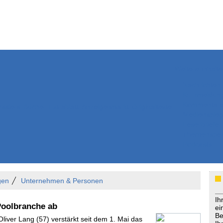
Weitere Inhalte
Nachrichten
Kurzmeldun
Kommentar
ssiers
Bücher
Extrablatt
Anzeigenmarkt
Originaltexte
Medienspieg
Leserbriefe
Themenspez
Podcasts
gen
Unternehmen & Personen
Ih
Poolbranche ab
ei
Be
Oliver Lang (57) verstärkt seit dem 1. Mai das