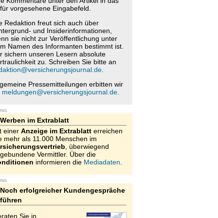
re Kommentare unter den Artikel in das
für vorgesehene Eingabefeld.
e Redaktion freut sich auch über
ntergrund- und Insiderinformationen,
nn sie nicht zur Veröffentlichung unter
m Namen des Informanten bestimmt ist.
r sichern unseren Lesern absolute
rtraulichkeit zu. Schreiben Sie bitte an
daktion@versicherungsjournal.de
.
lgemeine Pressemitteilungen erbitten wir
n
meldungen@versicherungsjournal.de
.
UNG
Werben im Extrablatt
t einer
Anzeige im Extrablatt
erreichen
e mehr als 11.000 Menschen im
rsicherungsvertrieb
, überwiegend
gebundene Vermittler. Über die
nditionen
informieren die
Mediadaten
.
UNG
Noch erfolgreicher Kundengespräche
führen
raten Sie in