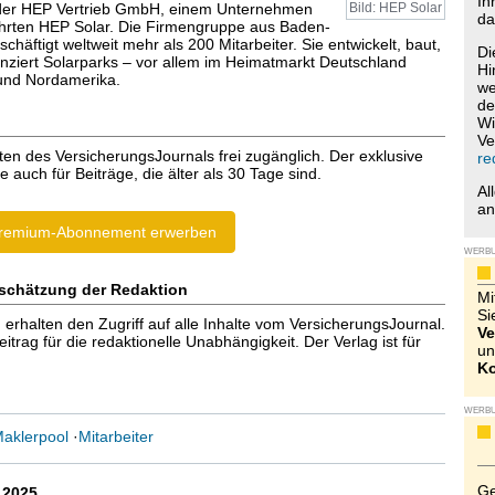
Ih
er HEP Vertrieb GmbH, einem Unternehmen
Bild: HEP Solar
da
hrten HEP Solar. Die Firmengruppe aus Baden-
häftigt weltweit mehr als 200 Mitarbeiter. Sie entwickelt, baut,
Di
nanziert Solarparks – vor allem im Heimatmarkt Deutschland
Hi
und Nordamerika.
we
de
Wi
Ve
ten des VersicherungsJournals frei zugänglich. Der exklusive
re
e auch für Beiträge, die älter als 30 Tage sind.
Al
a
remium-Abonnement erwerben
WERB
schätzung der Redaktion
Mi
Si
halten den Zugriff auf alle Inhalte vom VersicherungsJournal.
Ve
trag für die redaktionelle Unabhängigkeit. Der Verlag ist für
un
Ko
WERB
aklerpool
·
Mitarbeiter
Ge
.2025