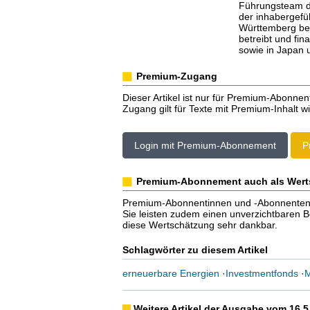
Führungsteam d
der inhabergefü
Württemberg besc
betreibt und fi
sowie in Japan 
Premium-Zugang
Dieser Artikel ist nur für Premium-Abonnen
Zugang gilt für Texte mit Premium-Inhalt wi
Login mit Premium-Abonnement
P
Premium-Abonnement auch als Wert
Premium-Abonnentinnen und -Abonnenten er
Sie leisten zudem einen unverzichtbaren Bei
diese Wertschätzung sehr dankbar.
Schlagwörter zu diesem Artikel
erneuerbare Energien
·
Investmentfonds
·
M
Weitere Artikel der Ausgabe vom 16.5