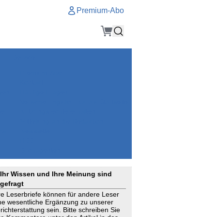
Premium-Abo
Service
Premium-Abo
Kontakt
gen
Häufige Fragen
e
VersicherungsJournal als Startseite
el
Nutzungsrechte erhalten
Mitteilung an die Redaktion
ial
Newsletter
RSS
Suchagenten
Ihr Wissen und Ihre Meinung sind
gefragt
re Leserbriefe können für andere Leser
ne wesentliche Ergänzung zu unserer
richterstattung sein. Bitte schreiben Sie