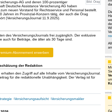
Ih
rsicherungs-AG und deren 100-prozentiger
Bild: Örag
da
haft Deutsche Assistance Versicherung AG haben
 zum neuen Vorstand für Rechtsservice und Personal bestellt.
Di
 20 Jahren im Provinzial-Konzern tätig, der auch die Örag
Hi
hört (VersicherungsJournal 11.9.2025).
we
de
Wi
Ve
ten des VersicherungsJournals frei zugänglich. Der exklusive
re
e auch für Beiträge, die älter als 30 Tage sind.
Al
a
remium-Abonnement erwerben
WERB
schätzung der Redaktion
Mi
Si
halten den Zugriff auf alle Inhalte vom VersicherungsJournal.
Ve
trag für die redaktionelle Unabhängigkeit. Der Verlag ist für
un
Ko
WERB
trategie
·
Versicherungsaufsicht
·
Versicherungsmakler
Ge
.2026