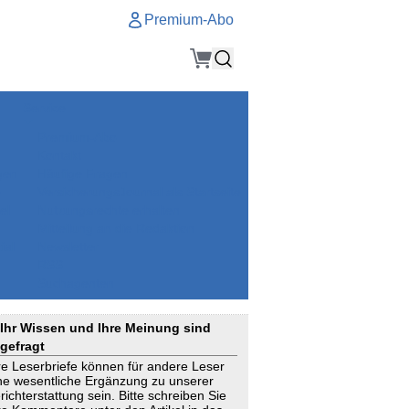
Premium-Abo
Service
Premium-Abo
Kontakt
gen
Häufige Fragen
e
VersicherungsJournal als Startseite
el
Nutzungsrechte erhalten
Mitteilung an die Redaktion
ial
Newsletter
RSS
Suchagenten
Ihr Wissen und Ihre Meinung sind
gefragt
re Leserbriefe können für andere Leser
ne wesentliche Ergänzung zu unserer
richterstattung sein. Bitte schreiben Sie