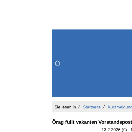
Themenbereiche
Versicherungen & Finanzen
Markt & Politik
Do
Vertrieb & Marketing
Unternehmen & Personen
Karriere & Mitarbeiter
Büro & Organisation
Sie lesen in
Startseite
Kurzmeldun
Örag füllt vakanten Vorstandspos
13.2.2026 (€) - 