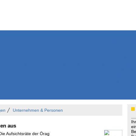
Weitere Inhalte
Nachrichten
Kurzmeldun
Kommentar
ssiers
Bücher
Extrablatt
Anzeigenmarkt
Originaltexte
Medienspieg
Leserbriefe
Themenspez
Podcasts
gen
Unternehmen & Personen
Ih
ten aus
ei
Be
Die Aufsichtsräte der Örag