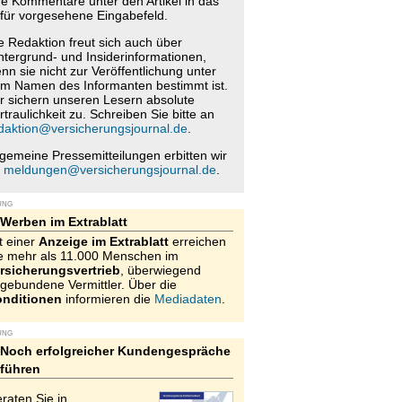
re Kommentare unter den Artikel in das
für vorgesehene Eingabefeld.
e Redaktion freut sich auch über
ntergrund- und Insiderinformationen,
nn sie nicht zur Veröffentlichung unter
m Namen des Informanten bestimmt ist.
r sichern unseren Lesern absolute
rtraulichkeit zu. Schreiben Sie bitte an
daktion@versicherungsjournal.de
.
lgemeine Pressemitteilungen erbitten wir
n
meldungen@versicherungsjournal.de
.
UNG
Werben im Extrablatt
t einer
Anzeige im Extrablatt
erreichen
e mehr als 11.000 Menschen im
rsicherungsvertrieb
, überwiegend
gebundene Vermittler. Über die
nditionen
informieren die
Mediadaten
.
UNG
Noch erfolgreicher Kundengespräche
führen
raten Sie in