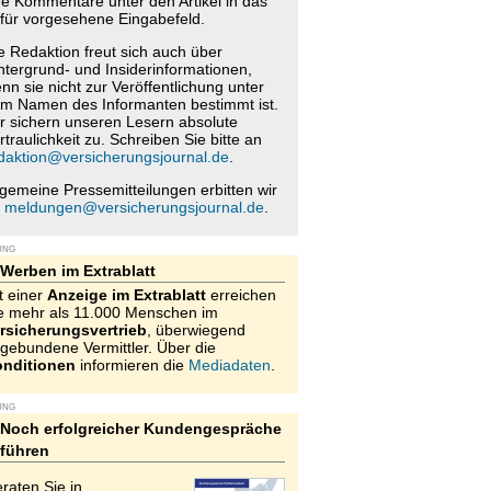
re Kommentare unter den Artikel in das
für vorgesehene Eingabefeld.
e Redaktion freut sich auch über
ntergrund- und Insiderinformationen,
nn sie nicht zur Veröffentlichung unter
m Namen des Informanten bestimmt ist.
r sichern unseren Lesern absolute
rtraulichkeit zu. Schreiben Sie bitte an
daktion@versicherungsjournal.de
.
lgemeine Pressemitteilungen erbitten wir
n
meldungen@versicherungsjournal.de
.
UNG
Werben im Extrablatt
t einer
Anzeige im Extrablatt
erreichen
e mehr als 11.000 Menschen im
rsicherungsvertrieb
, überwiegend
gebundene Vermittler. Über die
nditionen
informieren die
Mediadaten
.
UNG
Noch erfolgreicher Kundengespräche
führen
raten Sie in