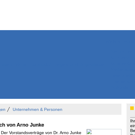
Weitere Inhalte
Nachrichten
Kurzmeldun
Kommentar
ssiers
Bücher
Extrablatt
Anzeigenmarkt
Originaltexte
Medienspieg
Leserbriefe
Themenspez
Podcasts
gen
Unternehmen & Personen
Ih
ich von Arno Junke
ei
Be
- Der Vorstandsverträge von Dr. Arno Junke