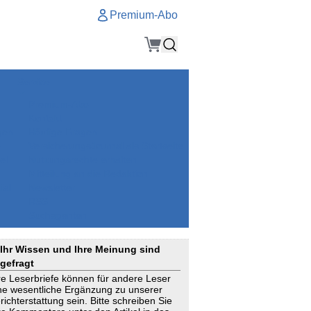
Premium-Abo
Service
Premium-Abo
Kontakt
gen
Häufige Fragen
e
VersicherungsJournal als Startseite
el
Nutzungsrechte erhalten
Mitteilung an die Redaktion
ial
Newsletter
RSS
Suchagenten
Ihr Wissen und Ihre Meinung sind
gefragt
re Leserbriefe können für andere Leser
ne wesentliche Ergänzung zu unserer
richterstattung sein. Bitte schreiben Sie