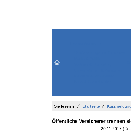
Themenbereiche
Versicherungen & Finanzen
Markt & Politik
Do
Vertrieb & Marketing
Unternehmen & Personen
Karriere & Mitarbeiter
Büro & Organisation
Sie lesen in
Startseite
Kurzmeldun
Öffentliche Versicherer trennen s
20.11.2017 (€) 