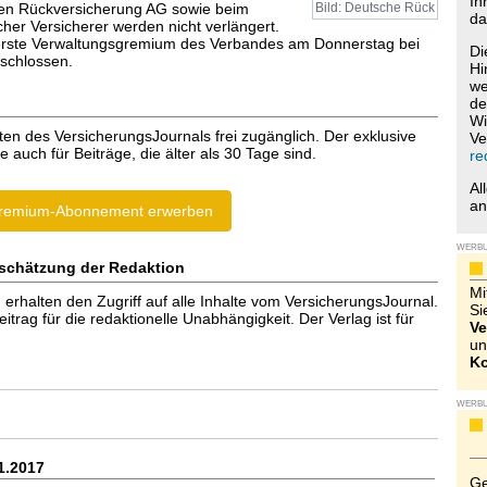
Ih
hen Rückversicherung AG sowie beim
Bild: Deutsche Rück
da
cher Versicherer werden nicht verlängert.
erste Verwaltungsgremium des Verbandes am Donnerstag bei
Di
eschlossen.
Hi
we
de
Wi
ten des VersicherungsJournals frei zugänglich. Der exklusive
Ve
e auch für Beiträge, die älter als 30 Tage sind.
re
Al
a
remium-Abonnement erwerben
WERB
schätzung der Redaktion
Mi
halten den Zugriff auf alle Inhalte vom VersicherungsJournal.
Si
trag für die redaktionelle Unabhängigkeit. Der Verlag ist für
Ve
un
Ko
WERB
1.2017
Ge