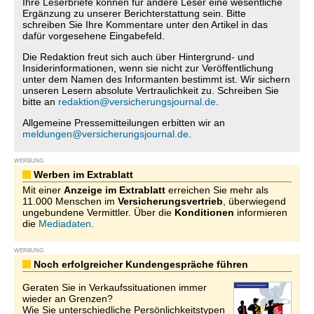
Ihre Leserbriefe können für andere Leser eine wesentliche
Ergänzung zu unserer Berichterstattung sein. Bitte
schreiben Sie Ihre Kommentare unter den Artikel in das
dafür vorgesehene Eingabefeld.
Die Redaktion freut sich auch über Hintergrund- und
Insiderinformationen, wenn sie nicht zur Veröffentlichung
unter dem Namen des Informanten bestimmt ist. Wir sichern
unseren Lesern absolute Vertraulichkeit zu. Schreiben Sie
bitte an
redaktion@versicherungsjournal.de
.
Allgemeine Pressemitteilungen erbitten wir an
meldungen@versicherungsjournal.de
.
WERBUNG
Werben im Extrablatt
Mit einer
Anzeige im Extrablatt
erreichen Sie mehr als
11.000 Menschen im
Versicherungsvertrieb
, überwiegend
ungebundene Vermittler. Über die
Konditionen
informieren
die
Mediadaten
.
WERBUNG
Noch erfolgreicher Kundengespräche führen
Geraten Sie in Verkaufssituationen immer
wieder an Grenzen?
Wie Sie unterschiedliche Persönlichkeitstypen