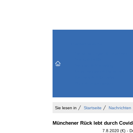
Themenbereiche
Versicherungen & Finanzen
Markt & Politik
Do
Vertrieb & Marketing
Unternehmen & Personen
Karriere & Mitarbeiter
Büro & Organisation
Sie lesen in
Startseite
Nachrichten
Münchener Rück lebt durch Covid-
7.8.2020 (€) - 