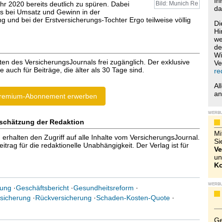
Ih
hr 2020 bereits deutlich zu spüren. Dabei
Bild: Munich Re
da
s bei Umsatz und Gewinn in der
 und bei der Erstversicherungs-Tochter Ergo teilweise völlig
Di
Hi
we
de
Wi
ten des VersicherungsJournals frei zugänglich. Der exklusive
Ve
e auch für Beiträge, die älter als 30 Tage sind.
re
Al
a
remium-Abonnement erwerben
WERB
schätzung der Redaktion
Mi
halten den Zugriff auf alle Inhalte vom VersicherungsJournal.
Si
trag für die redaktionelle Unabhängigkeit. Der Verlag ist für
Ve
un
Ko
WERB
rung
·
Geschäftsbericht
·
Gesundheitsreform
·
sicherung
·
Rückversicherung
·
Schaden-Kosten-Quote
·
Ge