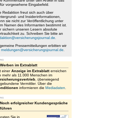
re Kommentare unter den Artikel in das
für vorgesehene Eingabefeld.
e Redaktion freut sich auch über
ntergrund- und Insiderinformationen,
nn sie nicht zur Veröffentlichung unter
m Namen des Informanten bestimmt ist.
r sichern unseren Lesern absolute
rtraulichkeit zu. Schreiben Sie bitte an
daktion@versicherungsjournal.de
.
lgemeine Pressemitteilungen erbitten wir
n
meldungen@versicherungsjournal.de
.
UNG
Werben im Extrablatt
t einer
Anzeige im Extrablatt
erreichen
e mehr als 11.000 Menschen im
rsicherungsvertrieb
, überwiegend
gebundene Vermittler. Über die
nditionen
informieren die
Mediadaten
.
UNG
Noch erfolgreicher Kundengespräche
führen
raten Sie in