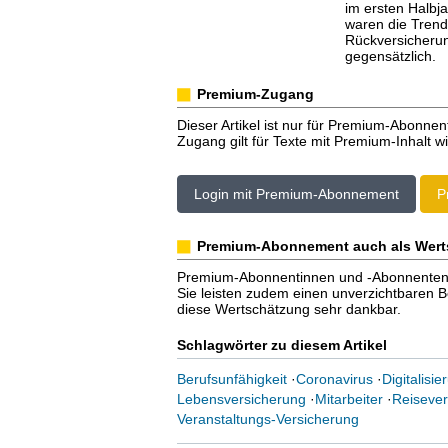
im ersten Halbja
waren die Trend
Rückversicherung
gegensätzlich.
Premium-Zugang
Dieser Artikel ist nur für Premium-Abonnen
Zugang gilt für Texte mit Premium-Inhalt wi
Login mit Premium-Abonnement
P
Premium-Abonnement auch als Wert
Premium-Abonnentinnen und -Abonnenten er
Sie leisten zudem einen unverzichtbaren Bei
diese Wertschätzung sehr dankbar.
Schlagwörter zu diesem Artikel
Berufsunfähigkeit
·
Coronavirus
·
Digitalisie
Lebensversicherung
·
Mitarbeiter
·
Reisever
Veranstaltungs-Versicherung