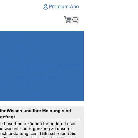
Premium-Abo
Service
Premium-Abo
Kontakt
gen
Häufige Fragen
e
VersicherungsJournal als Startseite
el
Nutzungsrechte erhalten
Mitteilung an die Redaktion
ial
Newsletter
RSS
Suchagenten
Ihr Wissen und Ihre Meinung sind
gefragt
re Leserbriefe können für andere Leser
ne wesentliche Ergänzung zu unserer
richterstattung sein. Bitte schreiben Sie