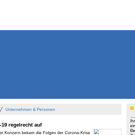
Weitere Inhalte
Nachrichten
Kurzmeldun
Kommentar
ssiers
Bücher
Extrablatt
Anzeigenmarkt
Originaltexte
Medienspieg
Leserbriefe
Themenspez
Podcasts
Unternehmen & Personen
Ih
19 regelrecht auf
ei
Be
Der Konzern bekam die Folgen der Corona-Krise