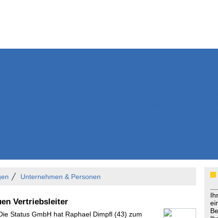
Weitere Inhalte
Nachrichten
Kurzmeldun
Kommentar
ssiers
Bücher
Extrablatt
Anzeigenmarkt
Originaltexte
Medienspieg
Leserbriefe
Themenspez
Podcasts
gen
Unternehmen & Personen
Ih
n Vertriebsleiter
ei
Be
 Die Status GmbH hat Raphael Dimpfl (43) zum