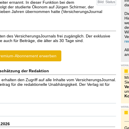
Ih
eiter ernannt. In dieser Funktion bei dem
Bild: Status
da
olgt der studierte Ökonom auf Jürgen Schirmer, der
sieben Jahren übernommen hatte (VersicherungsJournal
Di
Hi
we
de
Wi
ten des VersicherungsJournals frei zugänglich. Der exklusive
Ve
e auch für Beiträge, die älter als 30 Tage sind.
re
Al
a
remium-Abonnement erwerben
WERB
schätzung der Redaktion
Mi
halten den Zugriff auf alle Inhalte vom VersicherungsJournal.
Si
trag für die redaktionelle Unabhängigkeit. Der Verlag ist für
Ve
un
Ko
WERB
.2026
Ge