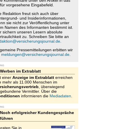
re Kommentare unter den Artikel in das
für vorgesehene Eingabefeld.
e Redaktion freut sich auch über
ntergrund- und Insiderinformationen,
nn sie nicht zur Veröffentlichung unter
m Namen des Informanten bestimmt ist.
r sichern unseren Lesern absolute
rtraulichkeit zu. Schreiben Sie bitte an
daktion@versicherungsjournal.de
.
lgemeine Pressemitteilungen erbitten wir
n
meldungen@versicherungsjournal.de
.
UNG
Werben im Extrablatt
t einer
Anzeige im Extrablatt
erreichen
e mehr als 11.000 Menschen im
rsicherungsvertrieb
, überwiegend
gebundene Vermittler. Über die
nditionen
informieren die
Mediadaten
.
UNG
Noch erfolgreicher Kundengespräche
führen
raten Sie in