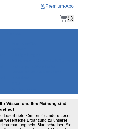
Premium-Abo
Service
Premium-Abo
Kontakt
gen
Häufige Fragen
e
VersicherungsJournal als Startseite
el
Nutzungsrechte erhalten
Mitteilung an die Redaktion
ial
Newsletter
RSS
Suchagenten
Ihr Wissen und Ihre Meinung sind
gefragt
re Leserbriefe können für andere Leser
ne wesentliche Ergänzung zu unserer
richterstattung sein. Bitte schreiben Sie