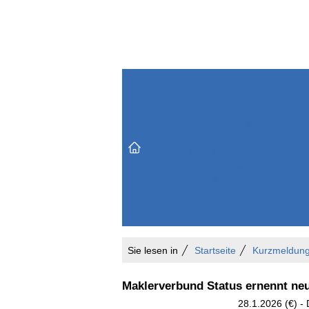
Themenbereiche
Versicherungen & Finanzen
Markt & Politik
Do
Vertrieb & Marketing
Unternehmen & Personen
Karriere & Mitarbeiter
Büro & Organisation
Sie lesen in
Startseite
Kurzmeldun
Maklerverbund Status ernennt neue
28.1.2026 (€) -