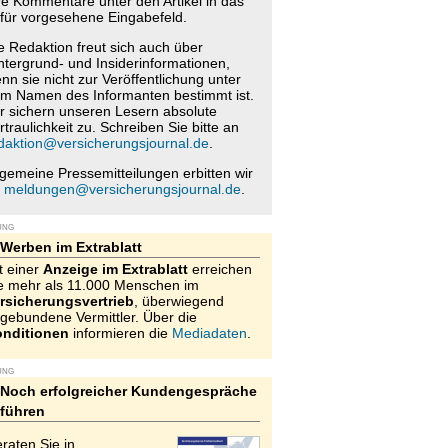
re Kommentare unter den Artikel in das
für vorgesehene Eingabefeld.
e Redaktion freut sich auch über
ntergrund- und Insiderinformationen,
nn sie nicht zur Veröffentlichung unter
m Namen des Informanten bestimmt ist.
r sichern unseren Lesern absolute
rtraulichkeit zu. Schreiben Sie bitte an
daktion@versicherungsjournal.de
.
lgemeine Pressemitteilungen erbitten wir
n
meldungen@versicherungsjournal.de
.
UNG
Werben im Extrablatt
t einer
Anzeige im Extrablatt
erreichen
e mehr als 11.000 Menschen im
rsicherungsvertrieb
, überwiegend
gebundene Vermittler. Über die
nditionen
informieren die
Mediadaten
.
UNG
Noch erfolgreicher Kundengespräche
führen
raten Sie in