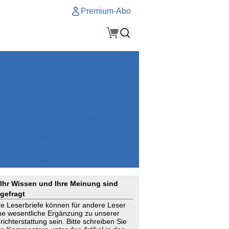
Premium-Abo
Service
Premium-Abo
Kontakt
gen
Häufige Fragen
e
VersicherungsJournal als Startseite
el
Nutzungsrechte erhalten
Mitteilung an die Redaktion
ial
Newsletter
RSS
Suchagenten
Ihr Wissen und Ihre Meinung sind
gefragt
re Leserbriefe können für andere Leser
ne wesentliche Ergänzung zu unserer
richterstattung sein. Bitte schreiben Sie