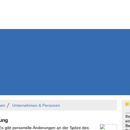
Weitere Inhalte
Nachrichten
Kurzmeldun
Kommentar
ssiers
Bücher
Extrablatt
Anzeigenmarkt
Originaltexte
Medienspieg
Leserbriefe
Themenspez
Podcasts
gen
Unternehmen & Personen
Ih
tung
ei
Be
 Es gibt personelle Änderungen an der Spitze des