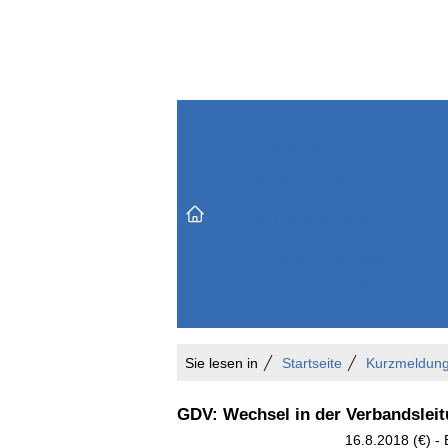
Themenbereiche
Versicherungen & Finanzen
Markt & Politik
Do
Vertrieb & Marketing
Unternehmen & Personen
Karriere & Mitarbeiter
Büro & Organisation
Sie lesen in
Startseite
Kurzmeldun
GDV: Wechsel in der Verbandslei
16.8.2018 (€) -