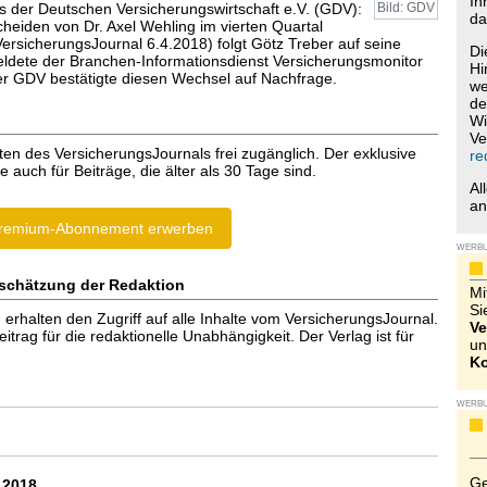
Ih
der Deutschen Versicherungswirtschaft e.V. (GDV):
Bild: GDV
da
eiden von Dr. Axel Wehling im vierten Quartal
VersicherungsJournal 6.4.2018) folgt Götz Treber auf seine
Di
eldete der Branchen-Informationsdienst Versicherungsmonitor
Hi
r GDV bestätigte diesen Wechsel auf Nachfrage.
we
de
Wi
Ve
ten des VersicherungsJournals frei zugänglich. Der exklusive
re
e auch für Beiträge, die älter als 30 Tage sind.
Al
a
remium-Abonnement erwerben
WERB
schätzung der Redaktion
Mi
Si
halten den Zugriff auf alle Inhalte vom VersicherungsJournal.
Ve
trag für die redaktionelle Unabhängigkeit. Der Verlag ist für
un
Ko
WERB
Ge
.2018