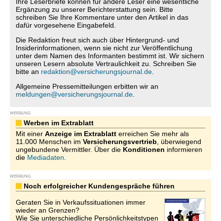
Ihre Leserbriefe können für andere Leser eine wesentliche
Ergänzung zu unserer Berichterstattung sein. Bitte
schreiben Sie Ihre Kommentare unter den Artikel in das
dafür vorgesehene Eingabefeld.
Die Redaktion freut sich auch über Hintergrund- und
Insiderinformationen, wenn sie nicht zur Veröffentlichung
unter dem Namen des Informanten bestimmt ist. Wir sichern
unseren Lesern absolute Vertraulichkeit zu. Schreiben Sie
bitte an
redaktion@versicherungsjournal.de
.
Allgemeine Pressemitteilungen erbitten wir an
meldungen@versicherungsjournal.de
.
WERBUNG
Werben im Extrablatt
Mit einer
Anzeige im Extrablatt
erreichen Sie mehr als
11.000 Menschen im
Versicherungsvertrieb
, überwiegend
ungebundene Vermittler. Über die
Konditionen
informieren
die
Mediadaten
.
WERBUNG
Noch erfolgreicher Kundengespräche führen
Geraten Sie in Verkaufssituationen immer
wieder an Grenzen?
Wie Sie unterschiedliche Persönlichkeitstypen