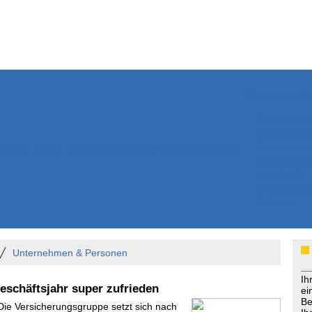
Weitere Inhalte
Nachrichten
Kurzmeldun
Kommentar
ssiers
Bücher
Extrablatt
Anzeigenmarkt
Originaltexte
Medienspieg
Leserbriefe
Themenspez
Podcasts
Unternehmen & Personen
Ih
eschäftsjahr super zufrieden
ei
Be
 Die Versicherungsgruppe setzt sich nach