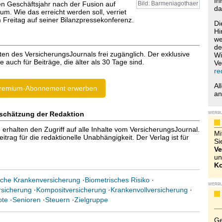
Ih
en Geschäftsjahr nach der Fusion auf
Bild: Barmeniagothaer
da
m. Wie das erreicht werden soll, verriet
 Freitag auf seiner Bilanzpressekonferenz.
Di
Hi
we
de
ten des VersicherungsJournals frei zugänglich. Der exklusive
Wi
e auch für Beiträge, die älter als 30 Tage sind.
Ve
re
Al
remium-Abonnement erwerben
a
schätzung der Redaktion
WERB
halten den Zugriff auf alle Inhalte vom VersicherungsJournal.
Mi
trag für die redaktionelle Unabhängigkeit. Der Verlag ist für
Si
Ve
un
Ko
liche Krankenversicherung
·
Biometrisches Risiko
·
WERB
rsicherung
·
Kompositversicherung
·
Krankenvollversicherung
·
ote
·
Senioren
·
Steuern
·
Zielgruppe
Ge