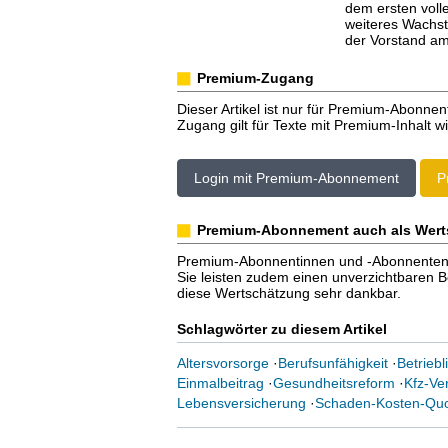
dem ersten voll
weiteres Wachstu
der Vorstand am
Premium-Zugang
Dieser Artikel ist nur für Premium-Abonnen
Zugang gilt für Texte mit Premium-Inhalt wi
Login mit Premium-Abonnement
P
Premium-Abonnement auch als Wert
Premium-Abonnentinnen und -Abonnenten er
Sie leisten zudem einen unverzichtbaren Bei
diese Wertschätzung sehr dankbar.
Schlagwörter zu diesem Artikel
Altersvorsorge
·
Berufsunfähigkeit
·
Betrieb
Einmalbeitrag
·
Gesundheitsreform
·
Kfz-Ve
Lebensversicherung
·
Schaden-Kosten-Qu