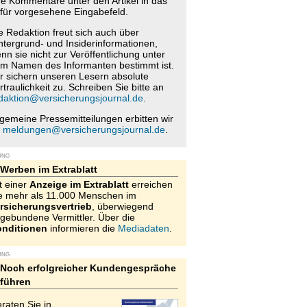
re Kommentare unter den Artikel in das
für vorgesehene Eingabefeld.
e Redaktion freut sich auch über
ntergrund- und Insiderinformationen,
nn sie nicht zur Veröffentlichung unter
m Namen des Informanten bestimmt ist.
r sichern unseren Lesern absolute
rtraulichkeit zu. Schreiben Sie bitte an
daktion@versicherungsjournal.de
.
lgemeine Pressemitteilungen erbitten wir
n
meldungen@versicherungsjournal.de
.
UNG
Werben im Extrablatt
t einer
Anzeige im Extrablatt
erreichen
e mehr als 11.000 Menschen im
rsicherungsvertrieb
, überwiegend
gebundene Vermittler. Über die
nditionen
informieren die
Mediadaten
.
UNG
Noch erfolgreicher Kundengespräche
führen
raten Sie in