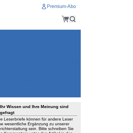
Premium-Abo
Service
Premium-Abo
Kontakt
gen
Häufige Fragen
e
VersicherungsJournal als Startseite
el
Nutzungsrechte erhalten
Mitteilung an die Redaktion
ial
Newsletter
RSS
Suchagenten
Ihr Wissen und Ihre Meinung sind
gefragt
re Leserbriefe können für andere Leser
ne wesentliche Ergänzung zu unserer
richterstattung sein. Bitte schreiben Sie