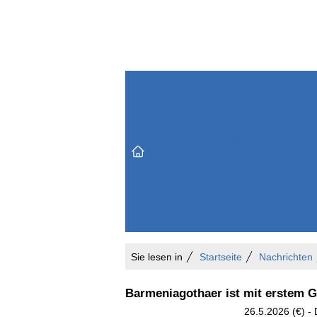
Themenbereiche
Versicherungen & Finanzen
Markt & Politik
Do
Vertrieb & Marketing
Unternehmen & Personen
Karriere & Mitarbeiter
Büro & Organisation
Sie lesen in
Startseite
Nachrichten
Barmeniagothaer ist mit erstem G
26.5.2026 (€) -