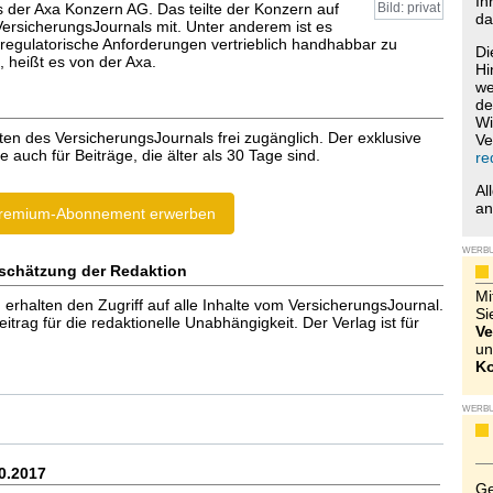
Ih
s der Axa Konzern AG. Das teilte der Konzern auf
Bild: privat
da
ersicherungsJournals mit. Unter anderem ist es
„regulatorische Anforderungen vertrieblich handhabbar zu
Di
, heißt es von der Axa.
Hi
we
de
Wi
ten des VersicherungsJournals frei zugänglich. Der exklusive
Ve
e auch für Beiträge, die älter als 30 Tage sind.
re
Al
a
remium-Abonnement erwerben
WERB
schätzung der Redaktion
Mi
halten den Zugriff auf alle Inhalte vom VersicherungsJournal.
Si
trag für die redaktionelle Unabhängigkeit. Der Verlag ist für
Ve
un
Ko
WERB
0.2017
Ge