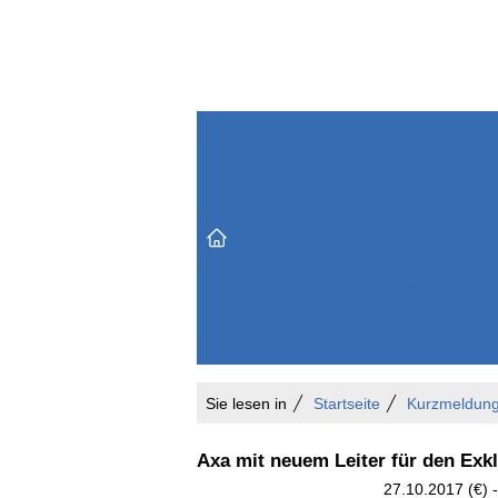
Themenbereiche
Versicherungen & Finanzen
Markt & Politik
Do
Vertrieb & Marketing
Unternehmen & Personen
Karriere & Mitarbeiter
Büro & Organisation
Sie lesen in
Startseite
Kurzmeldun
Axa mit neuem Leiter für den Exkl
27.10.2017 (€) -