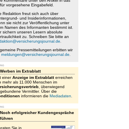
re Kommentare unter den Artikel in das
für vorgesehene Eingabefeld.
e Redaktion freut sich auch über
ntergrund- und Insiderinformationen,
nn sie nicht zur Veröffentlichung unter
m Namen des Informanten bestimmt ist.
r sichern unseren Lesern absolute
rtraulichkeit zu. Schreiben Sie bitte an
daktion@versicherungsjournal.de
.
lgemeine Pressemitteilungen erbitten wir
n
meldungen@versicherungsjournal.de
.
UNG
Werben im Extrablatt
t einer
Anzeige im Extrablatt
erreichen
e mehr als 11.000 Menschen im
rsicherungsvertrieb
, überwiegend
gebundene Vermittler. Über die
nditionen
informieren die
Mediadaten
.
UNG
Noch erfolgreicher Kundengespräche
führen
raten Sie in