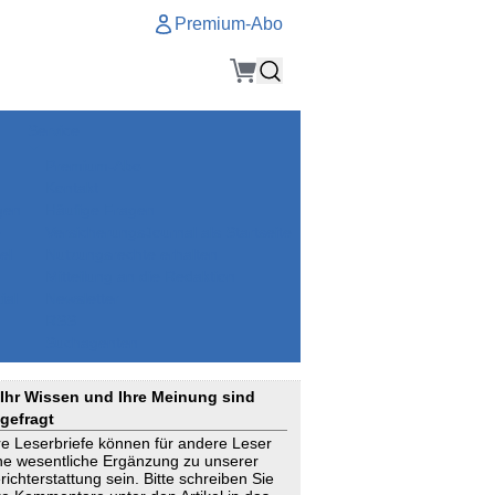
Premium-Abo
Service
Premium-Abo
Kontakt
gen
Häufige Fragen
e
VersicherungsJournal als Startseite
el
Nutzungsrechte erhalten
Mitteilung an die Redaktion
ial
Newsletter
RSS
Suchagenten
Ihr Wissen und Ihre Meinung sind
gefragt
re Leserbriefe können für andere Leser
ne wesentliche Ergänzung zu unserer
richterstattung sein. Bitte schreiben Sie