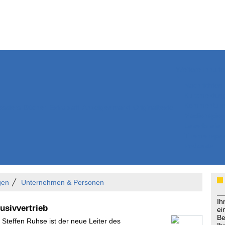
Weitere Inhalte
Nachrichten
Kurzmeldun
Kommentar
ssiers
Bücher
Extrablatt
Anzeigenmarkt
Originaltexte
Medienspieg
Leserbriefe
Themenspez
Podcasts
gen
Unternehmen & Personen
Ih
usivvertrieb
ei
Be
 Steffen Ruhse ist der neue Leiter des